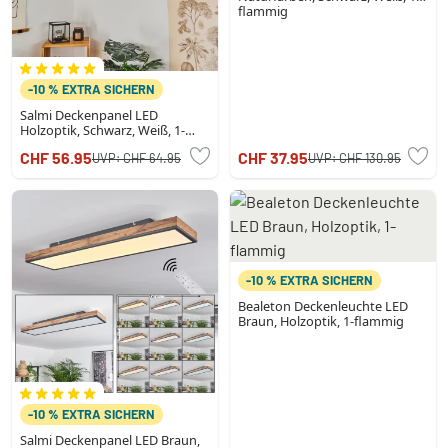
flammig
-10 % EXTRA SICHERN
Salmi Deckenpanel LED
Holzoptik, Schwarz, Weiß, 1-
flammig
CHF 56.95
CHF 37.95
UVP:
CHF 64.95
UVP:
CHF 130.95
-10 % EXTRA SICHERN
Bealeton Deckenleuchte LED
Braun, Holzoptik, 1-flammig
-10 % EXTRA SICHERN
Salmi Deckenpanel LED Braun,