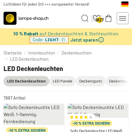
Lichtideen für jeden Stil +++ europaweiter Versand!
1827
10 % Rabatt
auf Deckenleuchten & Stehleuchten
Jetzt sparen
LIGHT
Code:
Startseite
/
Innenleuchten
/
Deckenleuchten
/
LED Deckenleuchten
LED Deckenleuchten
LED Deckenleuchten
LED Panele
Deckenspots
Deckenleuch
7887
Artikel
-10 % EXTRA SICHERN
-10 % EXTRA SICHERN
Sofo Deckenleuchte LED Weiß,