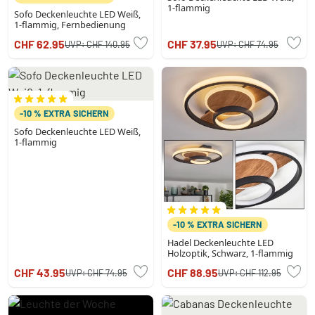
1-flammig
Sofo Deckenleuchte LED Weiß,
1-flammig, Fernbedienung
CHF 62.95
CHF 37.95
UVP:
CHF 140.95
UVP:
CHF 74.95
-10 % EXTRA SICHERN
Sofo Deckenleuchte LED Weiß,
1-flammig
-10 % EXTRA SICHERN
Hadel Deckenleuchte LED
Holzoptik, Schwarz, 1-flammig
CHF 43.95
CHF 88.95
UVP:
CHF 74.95
UVP:
CHF 112.95