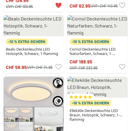
CHF 126.95
CHF 62.95
UVP:
CHF 140.95
UVP:
CHF 130.95
-10 % EXTRA SICHERN
-10 % EXTRA SICHERN
Bealo Deckenleuchte LED
Cornol Deckenleuchte LED
Holzoptik, Schwarz, 1-flammig
Naturfarben, Schwarz, 1-
flammig
CHF 188.95
CHF 56.95
UVP:
CHF 74.95
UVP:
CHF 232.95
-10 % EXTRA SICHERN
Ellekilde Deckenleuchte LED
Braun, Holzoptik, Schwarz, 1-
flammig