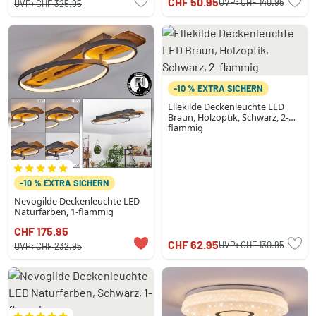
CHF 50.95
UVP:
CHF 140.95
UVP:
CHF 325.95
-10 % EXTRA SICHERN
Ellekilde Deckenleuchte LED
Braun, Holzoptik, Schwarz, 2-
flammig
-10 % EXTRA SICHERN
Nevogilde Deckenleuchte LED
Naturfarben, 1-flammig
CHF 175.95
CHF 62.95
UVP:
CHF 130.95
UVP:
CHF 232.95