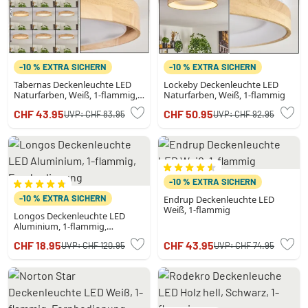
-10 % EXTRA SICHERN
-10 % EXTRA SICHERN
Tabernas Deckenleuchte LED
Lockeby Deckenleuchte LED
Naturfarben, Weiß, 1-flammig,
Naturfarben, Weiß, 1-flammig
Fernbedienung
CHF 43.95
CHF 50.95
UVP:
CHF 83.95
UVP:
CHF 92.95
-10 % EXTRA SICHERN
-10 % EXTRA SICHERN
Endrup Deckenleuchte LED
Weiß, 1-flammig
Longos Deckenleuchte LED
Aluminium, 1-flammig,
Fernbedienung
CHF 18.95
CHF 43.95
UVP:
CHF 120.95
UVP:
CHF 74.95