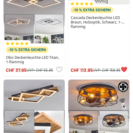
-10 % EXTRA SICHERN
Cascada Deckenleuchte LED
Braun, Holzoptik, Schwarz, 1-
flammig
-10 % EXTRA SICHERN
Obo Deckenleuchte LED Titan,
1-flammig
CHF 37.95
CHF 113.95
UVP:
CHF 55.95
UVP:
CHF 158.95