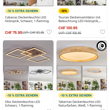
-10 % EXTRA SICHERN
-10%
Cabanas Deckenleuchte LED
Tourais Deckenventilator mit
Holzoptik, Schwarz, 1-flammig
Beleuchtung LED Holzoptik,
Schwarz, 4-flammig,
CHF 100.95
Fernbedienung
CHF 75.95
UVP:
CHF 83.95
UVP:
CHF 158.95
-10 % EXTRA SICHERN
-10 % EXTRA SICHERN
Obo Deckenleuchte LED
Tabernas Deckenleuchte LED
Schwarz, 1-flammig
Naturfarben, Weiß, 1-flammig