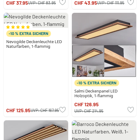
CHF 37.95
CHF 43.95
UVP:
CHF 83.95
UVP:
CHF 111.95
-10 % EXTRA SICHERN
Nevogilde Deckenleuchte LED
Naturfarben, 1-flammig
-10 % EXTRA SICHERN
Salmi Deckenpanel LED
Holzoptik, 1-flammig
CHF 126.95
CHF 125.95
UVP:
CHF 167.95
UVP:
CHF 214.95