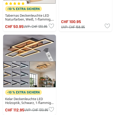
-10 % EXTRA SICHERN
Tabernas Deckenleuchte LED
Naturfarben, Weiß, 1-flammig,
CHF 100.95
Fernbedienung
CHF 50.95
UVP:
CHF 130.95
UVP:
CHF 158.95
-10 % EXTRA SICHERN
Kelar Deckenleuchte LED
Holzoptik, Schwarz, 1-flammig,
Fernbedienung
CHF 112.95
UVP:
CHF 130.95