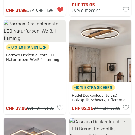
Schwarz, 1-flammig,
CHF 175.95
Fernbedienung
CHF 31.95
UVP:
CHF 111.95
UVP:
CHF 260.95
-10 % EXTRA SICHERN
Barroco Deckenleuchte LED
Naturfarben, Weiß, 1-flammig
-10 % EXTRA SICHERN
Hadel Deckenleuchte LED
Holzoptik, Schwarz, 1-flammig
CHF 37.95
CHF 62.95
UVP:
CHF 83.95
UVP:
CHF 93.95