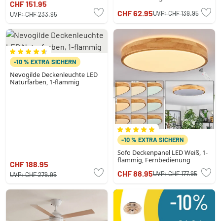
CHF 151.95
CHF 62.95
UVP:
CHF 139.95
UVP:
CHF 233.95
-10 % EXTRA SICHERN
Nevogilde Deckenleuchte LED
Naturfarben, 1-flammig
-10 % EXTRA SICHERN
Sofo Deckenpanel LED Weiß, 1-
flammig, Fernbedienung
CHF 188.95
CHF 88.95
UVP:
CHF 177.95
UVP:
CHF 279.95