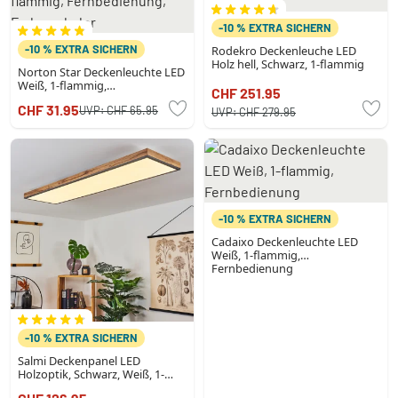
-10 % EXTRA SICHERN
-10 % EXTRA SICHERN
Rodekro Deckenleuche LED
Holz hell, Schwarz, 1-flammig
Norton Star Deckenleuchte LED
Weiß, 1-flammig,
CHF 251.95
Fernbedienung, Farbwechsler
CHF 31.95
UVP:
CHF 65.95
UVP:
CHF 279.95
-10 % EXTRA SICHERN
Cadaixo Deckenleuchte LED
Weiß, 1-flammig,
Fernbedienung
-10 % EXTRA SICHERN
Salmi Deckenpanel LED
Holzoptik, Schwarz, Weiß, 1-
flammig