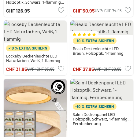
Holzoptik, Schwarz, 1-flammig,
Fernbedienung
CHF 126.95
CHF 50.95
UVP:
CHF 74.95
-10 % EXTRA SICHERN
-10 % EXTRA SICHERN
Bealo Deckenleuchte LED
Braun, Holzoptik, 1-flammig
Lockeby Deckenleuchte LED
Naturfarben, Weiß, 1-flammig
CHF 31.95
CHF 37.95
UVP:
CHF 83.95
UVP:
CHF 60.95
-10 % EXTRA SICHERN
Salmi Deckenpanel LED
Holzoptik, Schwarz, 1-flammig,
Fernbedienung