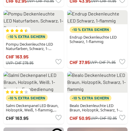
CHF 62.95
CHF 43.95
UVP:
CHF 140.95
UVP:
CHF 111.95
-10 % EXTRA SICHERN
-10 % EXTRA SICHERN
Endrup Deckenleuchte LED
Schwarz, 1-flammig
Pompu Deckenleuchte LED
Naturfarben, Schwarz, 1-
flammig
CHF 163.95
CHF 37.95
UVP:
CHF 74.95
UVP:
CHF 279.95
-10 % EXTRA SICHERN
-10 % EXTRA SICHERN
Salmi Deckenpanel LED Braun,
Bealo Deckenleuchte LED
Holzoptik, Weiß, 1-flammig,
Braun, Holzoptik, Schwarz, 1-
Fernbedienung
flammig
CHF 163.95
CHF 50.95
UVP:
CHF 112.95