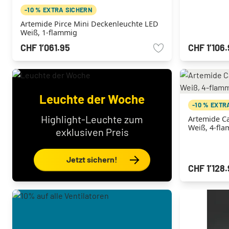
-10 % EXTRA SICHERN
Artemide Pirce Mini Deckenleuchte LED
Weiß, 1-flammig
CHF 1’061.95
CHF 1’106
Leuchte der Woche
-10 % EXTR
Highlight-Leuchte zum
Artemide C
Weiß, 4-fl
exklusiven Preis
Jetzt sichern!
CHF 1’128