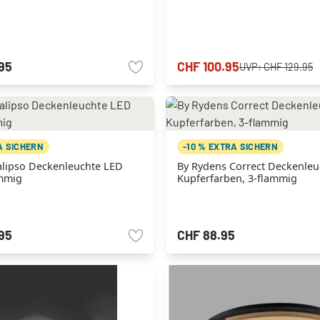
.95
CHF 100.95
UVP:
CHF 129.95
A SICHERN
-10 % EXTRA SICHERN
alipso Deckenleuchte LED
By Rydens Correct Deckenleu
ammig
Kupferfarben, 3-flammig
.95
CHF 88.95