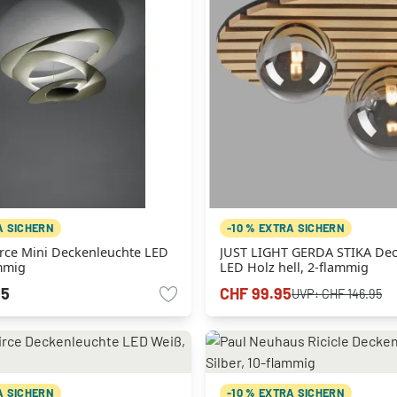
A SICHERN
-10 % EXTRA SICHERN
irce Mini Deckenleuchte LED
JUST LIGHT GERDA STIKA Dec
mmig
LED Holz hell, 2-flammig
95
CHF 99.95
UVP:
CHF 146.95
A SICHERN
-10 % EXTRA SICHERN