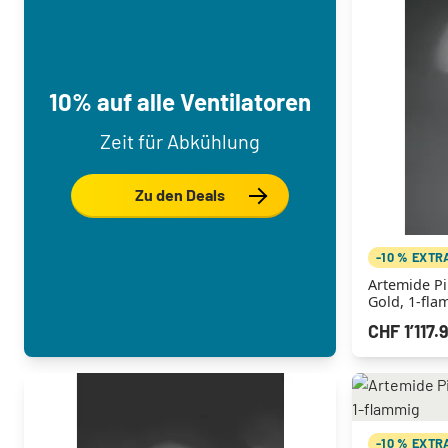
10% auf alle Ventilatoren
Zeit für Abkühlung
Zu den Deals
-10 % EXTR
Artemide P
Gold, 1-fla
CHF 1’117.
-10 % EXTR