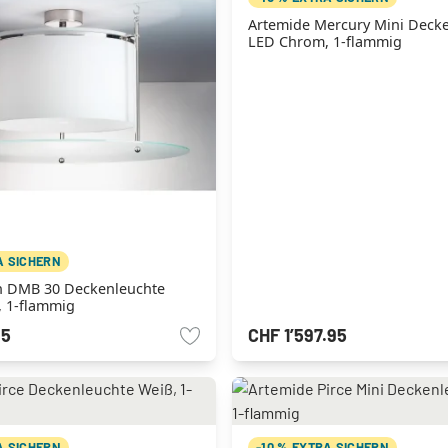
Artemide Mercury Mini Deck
LED Chrom, 1-flammig
A SICHERN
 DMB 30 Deckenleuchte
, 1-flammig
95
CHF 1’597.95
A SICHERN
-10 % EXTRA SICHERN