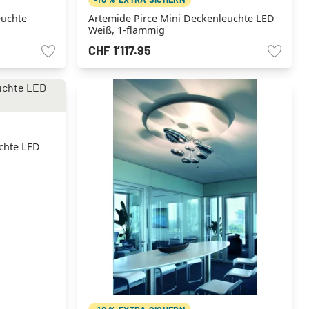
euchte
Artemide Pirce Mini Deckenleuchte LED
Weiß, 1-flammig
CHF 1’117.95
chte LED