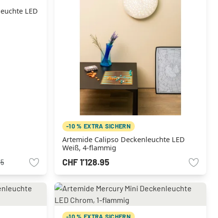
leuchte LED
-10 % EXTRA SICHERN
Artemide Calipso Deckenleuchte LED
Weiß, 4-flammig
CHF 1’128.95
95
-10 % EXTRA SICHERN