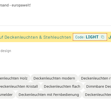
ersand - europaweit!
uf Deckenleuchten & Stehleuchten
LIGHT
J
Code:
 design
enleuchten Holz
Deckenleuchten modern
Deckenleuchten 
eckenleuchten Kristall
Deckenleuchten flach
Dimmbare Dec
smelder
Deckenleuchten mit Fernbedienung
Deckenleuchten