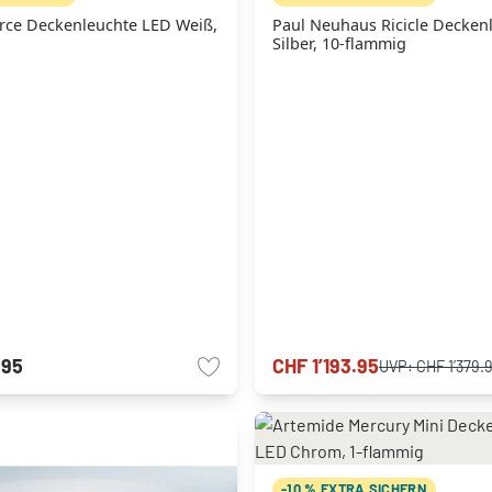
irce Deckenleuchte LED Weiß,
Paul Neuhaus Ricicle Decken
Silber, 10-flammig
.95
CHF 1’193.95
UVP:
CHF 1’379.
-10 % EXTRA SICHERN