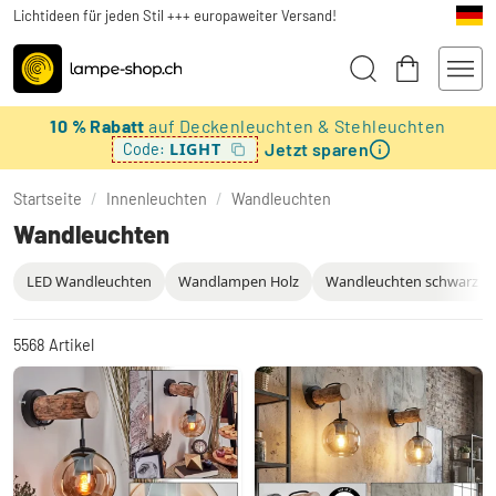
Lichtideen für jeden Stil +++ europaweiter Versand!
10 % Rabatt
auf Deckenleuchten & Stehleuchten
Jetzt sparen
LIGHT
Code:
Startseite
/
Innenleuchten
/
Wandleuchten
Wandleuchten
LED Wandleuchten
Wandlampen Holz
Wandleuchten schwarz
5568
Artikel