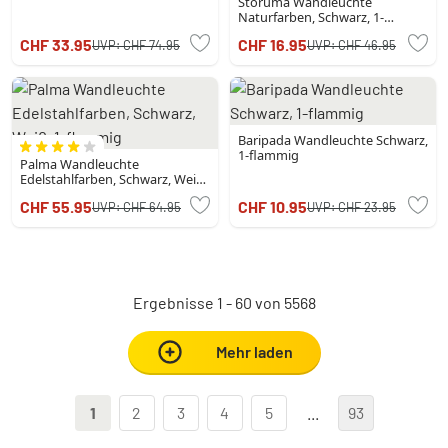
Storuma Wandleuchte
Naturfarben, Schwarz, 1-
flammig
CHF 33.95
CHF 16.95
UVP:
CHF 74.95
UVP:
CHF 46.95
Baripada Wandleuchte Schwarz,
1-flammig
Palma Wandleuchte
Edelstahlfarben, Schwarz, Weiß,
1-flammig
CHF 55.95
CHF 10.95
UVP:
CHF 64.95
UVP:
CHF 23.95
Ergebnisse 1 - 60 von 5568
Mehr laden
1
2
3
4
5
...
93