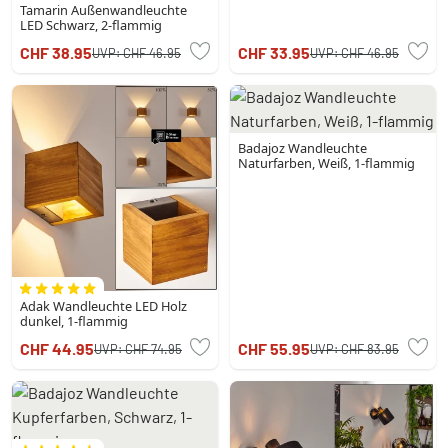
Tamarin Außenwandleuchte
LED Schwarz, 2-flammig
CHF 38.95
CHF 33.95
UVP:
CHF 46.95
UVP:
CHF 46.95
Badajoz Wandleuchte
Naturfarben, Weiß, 1-flammig
Adak Wandleuchte LED Holz
dunkel, 1-flammig
CHF 44.95
CHF 55.95
UVP:
CHF 74.95
UVP:
CHF 83.95