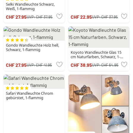
Selki Wandleuchte Schwarz,
Weiß, 1-flammig
CHF 27.95
CHF 22.95
UVP:
CHF 37.95
UVP:
CHF 37.95
Gondo Wandleuchte Holz hell,
Schwarz, 1-flammig
Koyoto Wandleuchte Glas 15
cm Naturfarben, Schwarz, 1-
flammig
CHF 27.95
CHF 38.95
UVP:
CHF 41.95
UVP:
CHF 64.95
Safari Wandleuchte Chrom
gebürstet, 1-flammig