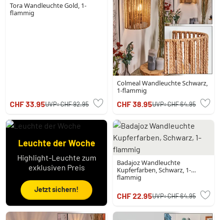
Tora Wandleuchte Gold, 1-
flammig
Colmeal Wandleuchte Schwarz,
1-flammig
CHF 33.95
CHF 38.95
UVP:
CHF 92.95
UVP:
CHF 64.95
Leuchte der Woche
Highlight-Leuchte zum
Badajoz Wandleuchte
exklusiven Preis
Kupferfarben, Schwarz, 1-
flammig
Jetzt sichern!
CHF 22.95
UVP:
CHF 64.95