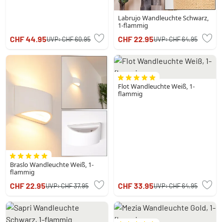
Labrujo Wandleuchte Schwarz,
1-flammig
CHF 44.95
CHF 22.95
UVP:
CHF 60.95
UVP:
CHF 64.95
Flot Wandleuchte Weiß, 1-
flammig
Braslo Wandleuchte Weiß, 1-
flammig
CHF 22.95
CHF 33.95
UVP:
CHF 37.95
UVP:
CHF 64.95