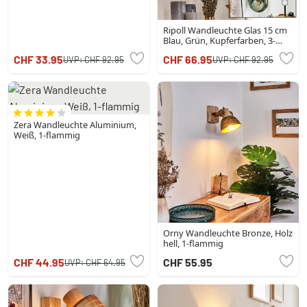
Ripoll Wandleuchte Glas 15 cm
Blau, Grün, Kupferfarben, 3-
flammig
CHF 33.95
CHF 66.95
UVP:
CHF 92.95
UVP:
CHF 92.95
Zera Wandleuchte Aluminium,
Weiß, 1-flammig
Orny Wandleuchte Bronze, Holz
hell, 1-flammig
CHF 44.95
CHF 55.95
UVP:
CHF 64.95