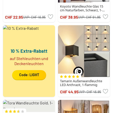
Koyoto Wandleuchte Glas 15
cm Naturfarben, Schwarz, 1-
flammig
CHF 22.95
CHF 38.95
UVP:
CHF 46.95
UVP:
CHF 64.95
10 % Extra-Rabatt
auf Stehleuchten und
Deckenleuchten
Code: LIGHT
Tamarin Außenwandleuchte
LED Anthrazit, 1-flammig
CHF 44.95
UVP:
CHF 46.95