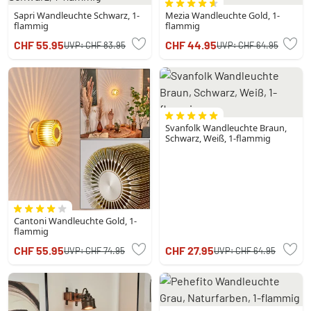
Sapri Wandleuchte Schwarz, 1-
Mezia Wandleuchte Gold, 1-
flammig
flammig
CHF 55.95
CHF 44.95
UVP:
CHF 83.95
UVP:
CHF 64.95
Svanfolk Wandleuchte Braun,
Schwarz, Weiß, 1-flammig
Cantoni Wandleuchte Gold, 1-
flammig
CHF 55.95
CHF 27.95
UVP:
CHF 74.95
UVP:
CHF 64.95