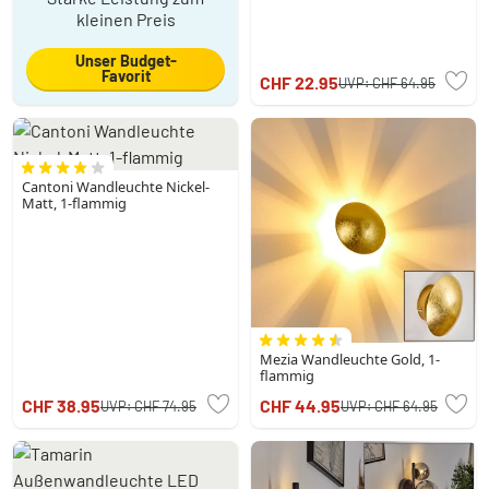
kleinen Preis
Unser Budget-
Favorit
CHF 22.95
UVP:
CHF 64.95
Cantoni Wandleuchte Nickel-
Matt, 1-flammig
Mezia Wandleuchte Gold, 1-
flammig
CHF 38.95
CHF 44.95
UVP:
CHF 74.95
UVP:
CHF 64.95