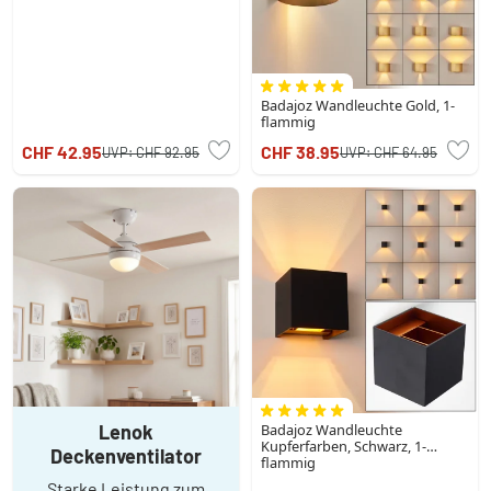
Badajoz Wandleuchte Gold, 1-
flammig
CHF 42.95
CHF 38.95
UVP:
CHF 92.95
UVP:
CHF 64.95
Lenok
Badajoz Wandleuchte
Kupferfarben, Schwarz, 1-
Deckenventilator
flammig
Starke Leistung zum