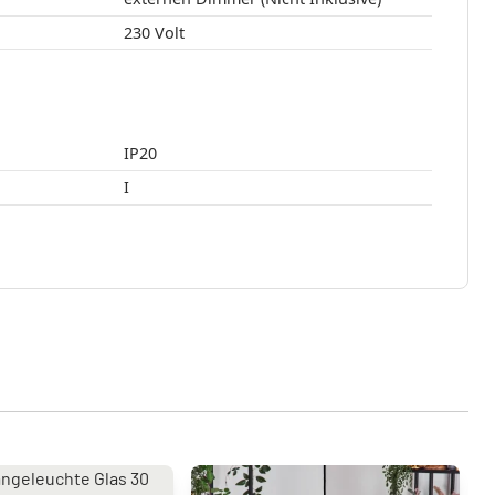
230 Volt
IP20
I