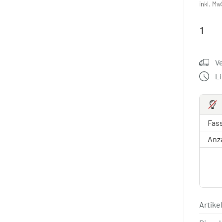
inkl. Mw
V
L
Fas
Anz
Artik