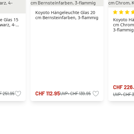
Koyoto Hängeleuchte Glas 20
cm Bernsteinfarben, 3-flammig
e Glas 15
Koyoto Hä
warz, 4-
cm Chrom,
3-flammig
CHF 226
CHF 112.95
F 251.95
UVP:
CHF 139.95
UVP:
CHF 3