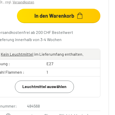
St., zzgl.
Versandkosten
In den Warenkorb
ersandkostenfrei ab 200 CHF Bestellwert
ieferung innerhalb von 3-4 Wochen
Kein Leuchtmittel
im Lieferumfang enthalten.
sung :
E27
ahl Flammen :
1
Leuchtmittel auswählen
elnummer:
484568