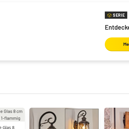
SERIE
Entdecke
Me
 Glas 8