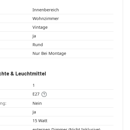
Innenbereich
Wohnzimmer
Vintage
Ja
Rund
Nur Bei Montage
chte & Leuchtmittel
1
E27
ang:
Nein
:
Ja
15 Watt
externen Dimmer (Nicht Inklusive)