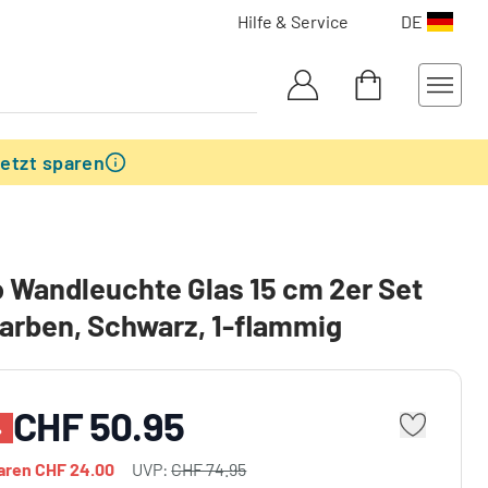
Hilfe & Service
DE
etzt sparen
 Wandleuchte Glas 15 cm 2er Set
arben, Schwarz, 1-flammig
CHF 50.95
%
paren
CHF 24.00
UVP:
CHF 74.95