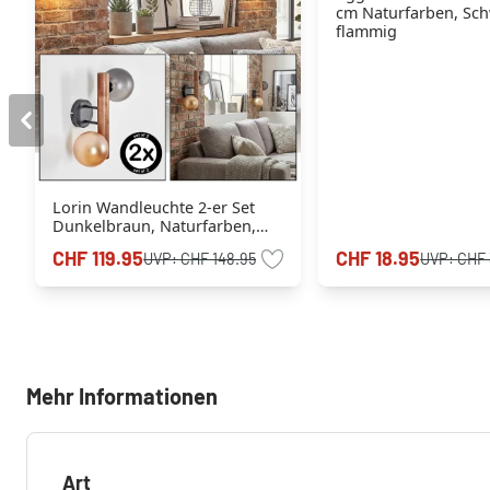
cm Naturfarben, Sch
flammig
Lorin Wandleuchte 2-er Set
Dunkelbraun, Naturfarben,
Schwarz, 2-flammig
CHF 119.95
CHF 18.95
UVP:
CHF 148.95
UVP:
CHF 
Mehr Informationen
Art