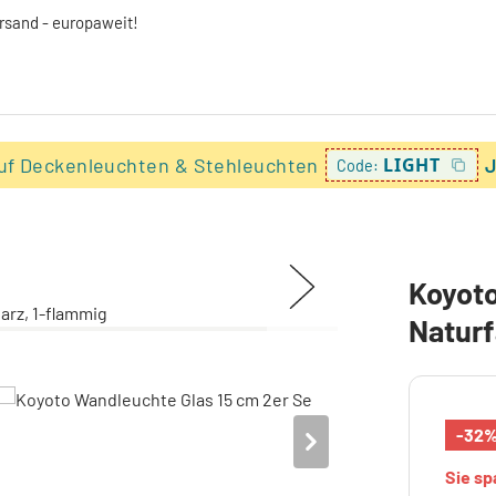
ersand - europaweit!
uf Deckenleuchten & Stehleuchten
LIGHT
J
Code:
Koyoto
Naturf
-32
Sie s