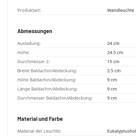
Produktart:
Wandleuchte
Abmessungen
Ausladung:
24 cm
Höhe:
24.5 cm
Durchmesser 2:
15 cm
Breite Baldachin/Abdeckung:
2.5 cm
Höhe Baldachin/Abdeckung:
9 cm
Länge Baldachin/Abdeckung:
9 cm
Durchmesser Baldachin/Abdeckung:
9 cm
Material und Farbe
Material der Leuchte:
Eukalyptusho