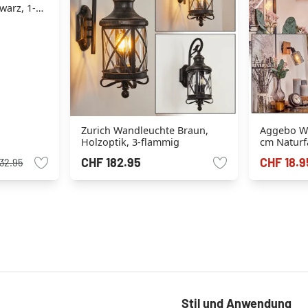
warz, 1-
Zurich Wandleuchte Braun,
Aggebo Wa
Holzoptik, 3-flammig
cm Naturf
flammig
CHF 182.95
CHF 18.9
32.95
Stil und Anwendung