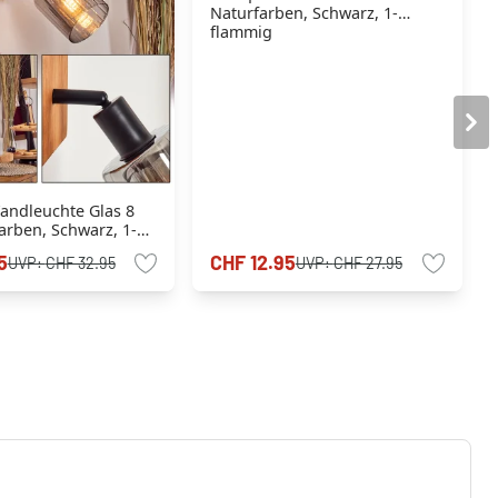
Naturfarben, Schwarz, 1-
flammig
ndleuchte Glas 8
arben, Schwarz, 1-
5
CHF 12.95
UVP:
CHF 32.95
UVP:
CHF 27.95