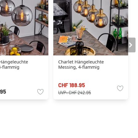
Hängeleuchte
Charlet Hängeleuchte
3-flammig
Messing, 4-flammig
CHF 188.95
.95
UVP:
CHF 242.95