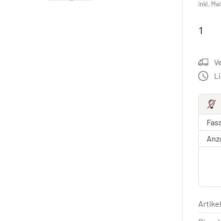
inkl. Mw
V
L
Fas
Anz
Artik