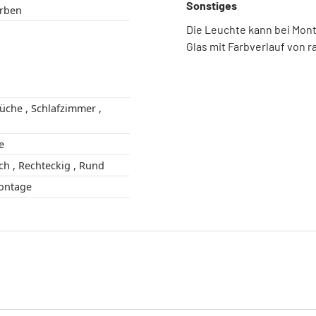
Sonstiges
hfarben
Die Leuchte kann bei Mont
Glas mit Farbverlauf von r
ge
Kugel , Länglich , Rechteckig , Rund
 Montage