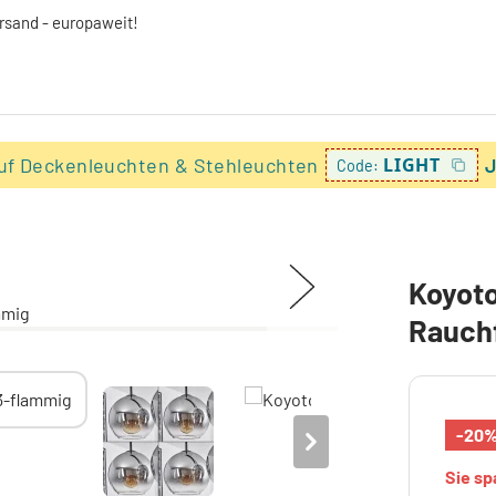
ersand - europaweit!
uf Deckenleuchten & Stehleuchten
LIGHT
J
Code:
Koyoto
Rauch
-20
Sie s