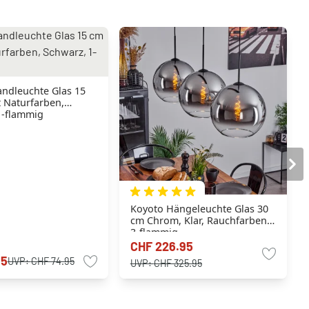
ndleuchte Glas 15
t Naturfarben,
1-flammig
Koyoto Hängeleuchte Glas 30
cm Chrom, Klar, Rauchfarben,
3-flammig
CHF 226.95
95
UVP:
CHF 74.95
UVP:
CHF 325.95