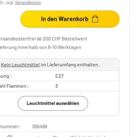
St., zzgl.
Versandkosten
In den Warenkorb
ersandkostenfrei ab 200 CHF Bestellwert
ieferung innerhalb von 6-10 Werktagen
Kein Leuchtmittel
im Lieferumfang enthalten.
sung :
E27
ahl Flammen :
3
Leuchtmittel auswählen
elnummer:
356489