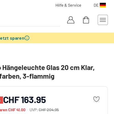
Hilfe & Service
DE
etzt sparen
 Hängeleuchte Glas 20 cm Klar,
farben, 3-flammig
CHF 163.95
%
paren
CHF 41.00
UVP:
CHF 204.95