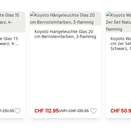
Koyoto Hängeleuchte Glas 20
cm Bernsteinfarben, 3-flammig
e Glas 15
Koyoto Wa
warz, 4-
cm 2er Se
Schwarz, 
CHF 112.95
CHF 50.
F 251.95
UVP:
CHF 139.95