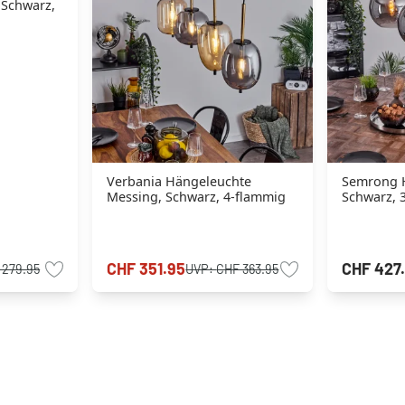
 Schwarz,
Verbania Hängeleuchte
Semrong 
Messing, Schwarz, 4-flammig
Schwarz, 
CHF 351.95
CHF 427
 279.95
UVP:
CHF 363.95