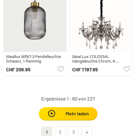
Ideallux MINT-3 Pendelleuchte
Ideal Lux COLOSSAL
Schwarz, 1-flammig
Hängeleuchte Chrom, 8-
flammig
CHF 206.95
CHF 1’197.95
Ergebnisse 1 - 60 von 227
Mehr laden
1
2
3
4