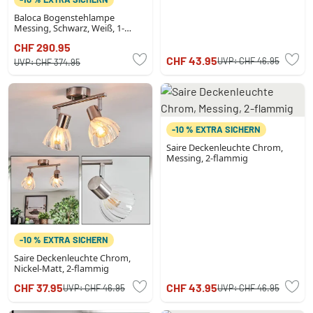
Baloca Bogenstehlampe
Messing, Schwarz, Weiß, 1-
flammig
CHF 290.95
CHF 43.95
UVP:
CHF 46.95
UVP:
CHF 374.95
-10 % EXTRA SICHERN
Saire Deckenleuchte Chrom,
Messing, 2-flammig
-10 % EXTRA SICHERN
Saire Deckenleuchte Chrom,
Nickel-Matt, 2-flammig
CHF 37.95
CHF 43.95
UVP:
CHF 46.95
UVP:
CHF 46.95