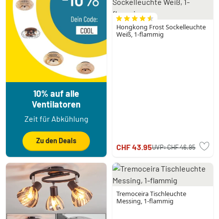
Hongkong Frost Sockelleuchte
Weiß, 1-flammig
10% auf alle
Ventilatoren
Zeit für Abkühlung
Zu den Deals
CHF 43.95
UVP:
CHF 46.95
Tremoceira Tischleuchte
Messing, 1-flammig