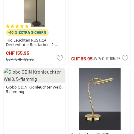
-10 % EXTRA SICHERN
Trio Leuchten RUSTICA
Deckenfluter Rostfarben, 2-
flammig
CHF 155.95
CHF 95.95
UVP:
CHF 105.95
UVP:
CHF 189.95
Globo ODIN Kronleuchter Weiß,
5-flammig