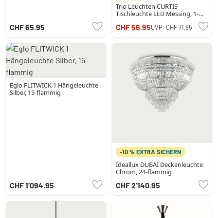
Trio Leuchten CURTIS
Tischleuchte LED Messing, 1-
flammig
CHF 65.95
CHF 56.95
UVP:
CHF 71.95
Eglo FLITWICK 1 Hängeleuchte
Silber, 15-flammig
-10 % EXTRA SICHERN
Ideallux DUBAI Deckenleuchte
Chrom, 24-flammig
CHF 1’094.95
CHF 2’140.95