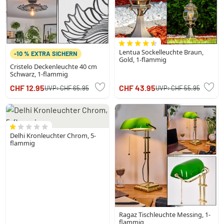
Lentua Sockelleuchte Braun,
-10 % EXTRA SICHERN
Gold, 1-flammig
Cristelo Deckenleuchte 40 cm
Schwarz, 1-flammig
CHF 12.95
CHF 43.95
UVP:
CHF 65.95
UVP:
CHF 55.95
Delhi Kronleuchter Chrom, 5-
flammig
Ragaz Tischleuchte Messing, 1-
flammig