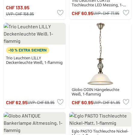
Trio Leuchten CURTIS
Tischleuchte LED Messing, 1-
CHF 133.95
flammig
CHF 60.95
UVP:
CHF 77.95
UVP:
CHF 158.95
-10 % EXTRA SICHERN
Trio Leuchten LILLY
Deckenleuchte Weiß, 1-flammig
Globo ODIN Hängeleuchte
Weiß, 1-flammig
CHF 62.95
CHF 60.95
UVP:
CHF 69.95
UVP:
CHF 64.95
Eglo PASTO Tischleuchte Nickel-