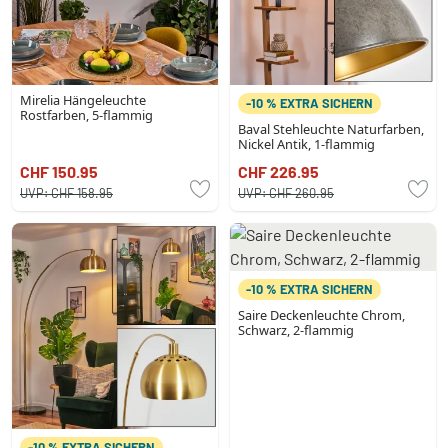
Mirelia Hängeleuchte
-10 % EXTRA SICHERN
Rostfarben, 5-flammig
Baval Stehleuchte Naturfarben,
Nickel Antik, 1-flammig
CHF 150.95
CHF 226.95
UVP:
CHF 158.95
UVP:
CHF 260.95
-10 % EXTRA SICHERN
Saire Deckenleuchte Chrom,
Schwarz, 2-flammig
-10 % EXTRA SICHERN