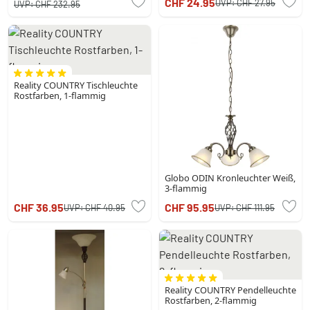
CHF 24.95
UVP:
CHF 27.95
UVP:
CHF 232.95
Reality COUNTRY Tischleuchte
Rostfarben, 1-flammig
Globo ODIN Kronleuchter Weiß,
3-flammig
CHF 36.95
CHF 95.95
UVP:
CHF 40.95
UVP:
CHF 111.95
Reality COUNTRY Pendelleuchte
Rostfarben, 2-flammig