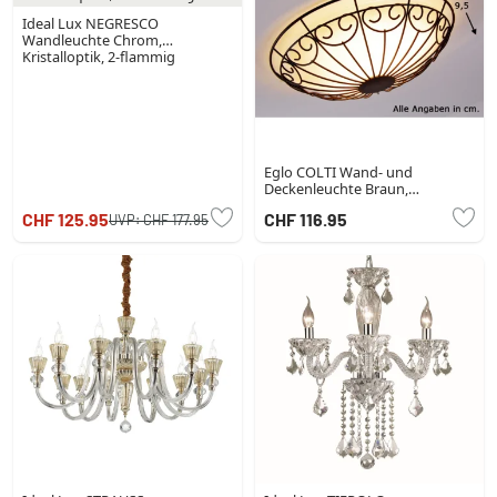
Ideal Lux NEGRESCO
Wandleuchte Chrom,
Kristalloptik, 2-flammig
Eglo COLTI Wand- und
Deckenleuchte Braun,
Dunkelbraun, Rostfarben, Weiß,
CHF 125.95
CHF 116.95
UVP:
CHF 177.95
2-flammig