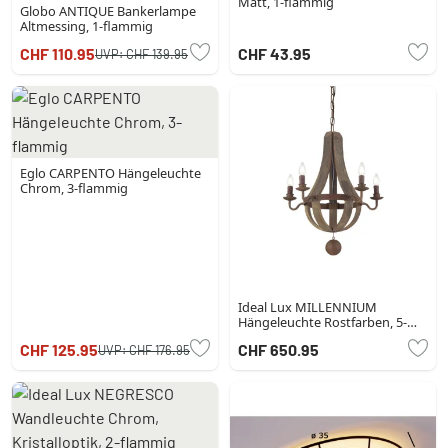
Matt, 1-flammig
Globo ANTIQUE Bankerlampe
Altmessing, 1-flammig
CHF 110.95
CHF 43.95
UVP:
CHF 139.95
Eglo CARPENTO Hängeleuchte
Chrom, 3-flammig
Ideal Lux MILLENNIUM
Hängeleuchte Rostfarben, 5-
flammig
CHF 125.95
CHF 650.95
UVP:
CHF 176.95