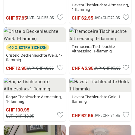
Havsta Tischleuchte Altmessing,
1-flammig
CHF 37.95
CHF 62.95
UVP:
CHF 55.95
UVP:
CHF 74.95
Tremoceira Tischleuchte
-10 % EXTRA SICHERN
Altmessing, 1-flammig
Cristelo Deckenleuchte Weiß, 1-
flammig
CHF 12.95
CHF 43.95
UVP:
CHF 46.95
UVP:
CHF 83.95
Ragaz Tischleuchte Altmessing,
Havsta Tischleuchte Gold, 1-
1-flammig
flammig
CHF 100.95
CHF 62.95
UVP:
CHF 74.95
UVP:
CHF 130.95