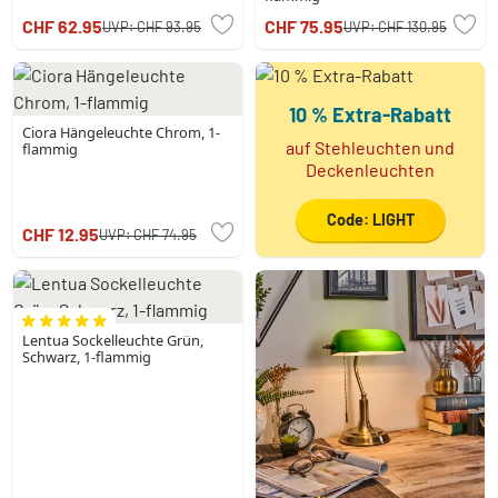
CHF 62.95
CHF 75.95
UVP:
CHF 93.95
UVP:
CHF 130.95
10 % Extra-Rabatt
Ciora Hängeleuchte Chrom, 1-
auf Stehleuchten und
flammig
Deckenleuchten
Code: LIGHT
CHF 12.95
UVP:
CHF 74.95
Lentua Sockelleuchte Grün,
Schwarz, 1-flammig