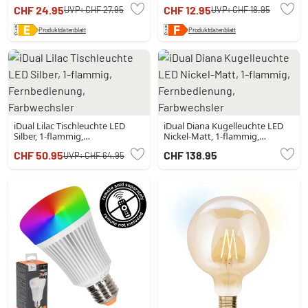
CHF 24.95
CHF 12.95
UVP:
CHF 27.95
UVP:
CHF 18.95
Produktdatenblatt
Produktdatenblatt
iDual Lilac Tischleuchte LED
iDual Diana Kugelleuchte LED
Silber, 1-flammig,
Nickel-Matt, 1-flammig,
Fernbedienung, Farbwechsler
Fernbedienung, Farbwechsler
CHF 50.95
CHF 138.95
UVP:
CHF 64.95