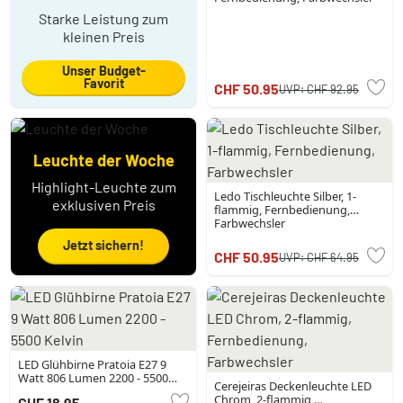
Starke Leistung zum
kleinen Preis
Unser Budget-
Favorit
CHF 50.95
UVP:
CHF 92.95
Leuchte der Woche
Highlight-Leuchte zum
Ledo Tischleuchte Silber, 1-
exklusiven Preis
flammig, Fernbedienung,
Farbwechsler
Jetzt sichern!
CHF 50.95
UVP:
CHF 64.95
LED Glühbirne Pratoia E27 9
Watt 806 Lumen 2200 - 5500
Cerejeiras Deckenleuchte LED
Kelvin
Chrom, 2-flammig,
CHF 18.95