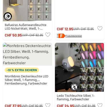
Bafueiras Außenwandleuchte
LED Nickel-Matt, Weiß, 1-
CHF 12.95
UVP:
CHF 13.95
flammig, Fernbedienung,
CHF 50.95
UVP:
CHF 92.95
Farbwechsler
Produktdatenblatt
-10 % EXTRA SICHERN
Monfebres Deckenleuchte LED
Silber, Weiß, 1-flammig,
Fernbedienung, Farbwechsler
Ledo Tischleuchte Silber, 1-
flammig, Farbwechsler
CHF 37.95
CHF 24.95
UVP:
CHF 92.95
UVP:
CHF 64.95