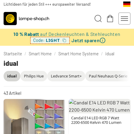
Lichtideen für jeden Stil +++ europaweiter Versand!
10 % Rabatt
auf Deckenleuchten & Stehleuchten
Jetzt sparen
LIGHT
Code:
Startseite
/
Smart Home
/
Smart Home Systeme
/
idual
idual
idual
Philips Hue
Ledvance Smart+
Paul Neuhaus Q-Serie
43
Artikel
Candal E14 LED RGB 7 Watt
2200-6500 Kelvin 470 Lumen