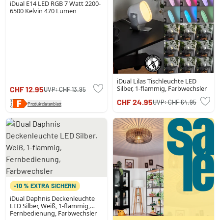
iDual E14 LED RGB 7 Watt 2200-
6500 Kelvin 470 Lumen
iDual Lilas Tischleuchte LED
Silber, 1-flammig, Farbwechsler
CHF 12.95
UVP:
CHF 13.95
CHF 24.95
UVP:
CHF 64.95
Produktdatenblatt
-10 % EXTRA SICHERN
iDual Daphnis Deckenleuchte
LED Silber, Weiß, 1-flammig,
Fernbedienung, Farbwechsler