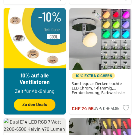
10% auf alle
-10 % EXTRA SICHERN
Ventilatoren
Sanchequias Deckenleuchte
LED Chrom, 1-flammig,
Zeit für Abkühlung
Fernbedienung, Farbwechsler
Zu den Deals
CHF 24.95
UVP:
CHF 41.95