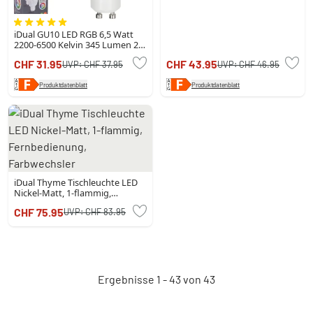
iDual GU10 LED RGB 6,5 Watt
2200-6500 Kelvin 345 Lumen 2er
Set mit Fernbedienung
CHF 31.95
CHF 43.95
UVP:
CHF 37.95
UVP:
CHF 46.95
Produktdatenblatt
Produktdatenblatt
iDual Thyme Tischleuchte LED
Nickel-Matt, 1-flammig,
Fernbedienung, Farbwechsler
CHF 75.95
UVP:
CHF 83.95
Ergebnisse 1 - 43 von 43