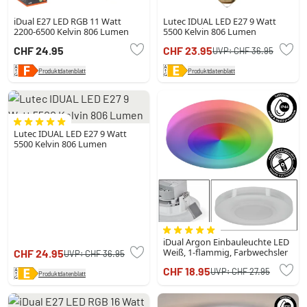
iDual E27 LED RGB 11 Watt
Lutec IDUAL LED E27 9 Watt
2200-6500 Kelvin 806 Lumen
5500 Kelvin 806 Lumen
CHF 24.95
CHF 23.95
UVP:
CHF 36.95
Produktdatenblatt
Produktdatenblatt
Lutec IDUAL LED E27 9 Watt
5500 Kelvin 806 Lumen
iDual Argon Einbauleuchte LED
Weiß, 1-flammig, Farbwechsler
CHF 24.95
UVP:
CHF 36.95
CHF 18.95
UVP:
CHF 27.95
Produktdatenblatt