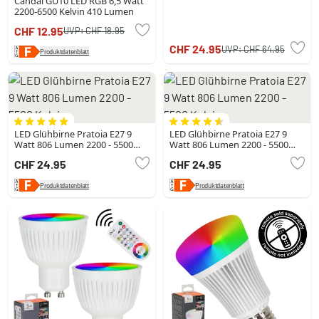
Candal GU10 LED RGB 6,5 Watt
2200-6500 Kelvin 410 Lumen
CHF 12.95
UVP:
CHF 18.95
CHF 24.95
UVP:
CHF 64.95
Produktdatenblatt
LED Glühbirne Pratoia E27 9
LED Glühbirne Pratoia E27 9
Watt 806 Lumen 2200 - 5500
Watt 806 Lumen 2200 - 5500
Kelvin
Kelvin
CHF 24.95
CHF 24.95
Produktdatenblatt
Produktdatenblatt