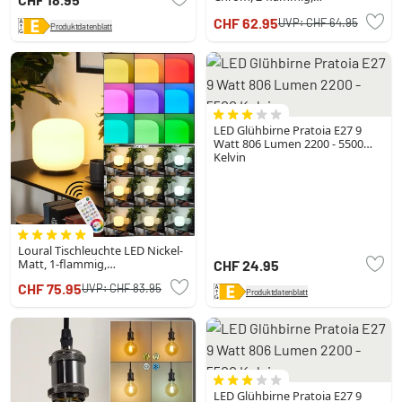
Fernbedienung, Farbwechsler
CHF 62.95
UVP:
CHF 64.95
Produktdatenblatt
LED Glühbirne Pratoia E27 9
Watt 806 Lumen 2200 - 5500
Kelvin
Loural Tischleuchte LED Nickel-
Matt, 1-flammig,
CHF 24.95
Fernbedienung, Farbwechsler
CHF 75.95
UVP:
CHF 83.95
Produktdatenblatt
LED Glühbirne Pratoia E27 9