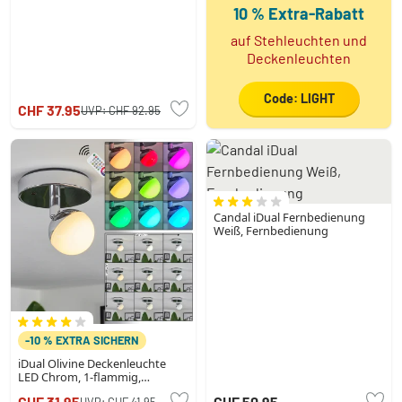
10 % Extra-Rabatt
auf Stehleuchten und
Deckenleuchten
Code: LIGHT
CHF 37.95
UVP:
CHF 92.95
Candal iDual Fernbedienung
Weiß, Fernbedienung
-10 % EXTRA SICHERN
iDual Olivine Deckenleuchte
LED Chrom, 1-flammig,
Fernbedienung, Farbwechsler
CHF 31.95
CHF 50.95
UVP:
CHF 41.95