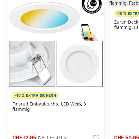
-10 % EXTR
Zuren Deck
flammig, F
-10 % EXTRA SICHERN
Finsrud Einbauleuchte LED Weiß, 3-
flammig
CHF 12.95
CHF 50.9
UVP:
CHF 37.95