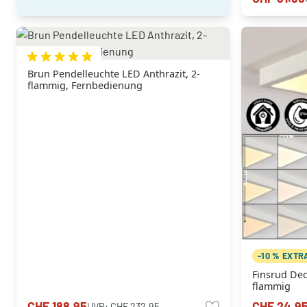
Brun Pendelleuchte LED Anthrazit, 2-
flammig, Fernbedienung
-10 % EXTR
Finsrud De
flammig
CHF 188.95
CHF 24.9
UVP:
CHF 232.95