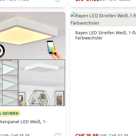
Rayen LED Streifen Weiß, 1-f
Farbwechsler
A SICHERN
ckenpanel LED Weiß, 1-
5
CHF 18.95
UVP:
CHF 55.95
UVP:
CHF 92.95