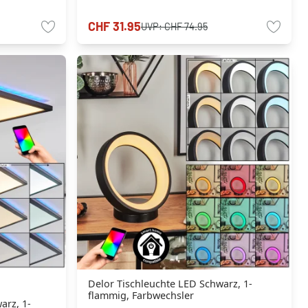
CHF 31.95
UVP:
CHF 74.95
Delor Tischleuchte LED Schwarz, 1-
flammig, Farbwechsler
arz, 1-