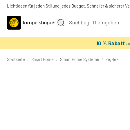
Lichtideen für jeden Stil und jedes Budget. Schneller & sicherer V
10 % Rabatt
a
Startseite
/
Smart Home
/
Smart Home Systeme
/
ZigBee