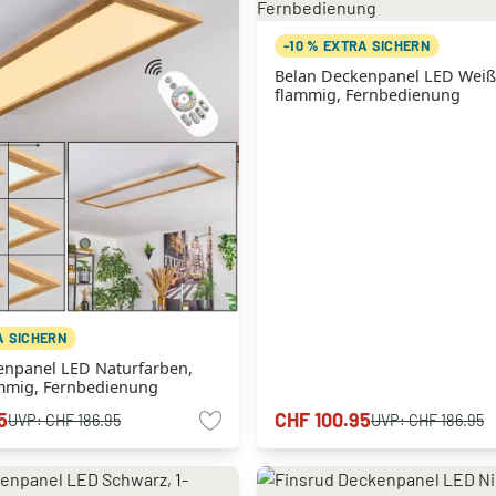
-10 % EXTRA SICHERN
Belan Deckenpanel LED Weiß,
flammig, Fernbedienung
A SICHERN
enpanel LED Naturfarben,
ammig, Fernbedienung
5
CHF 100.95
UVP:
CHF 186.95
UVP:
CHF 186.95