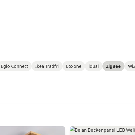
Eglo Connect
Ikea Tradfri
Loxone
idual
ZigBee
Wi
lassen sich Smart