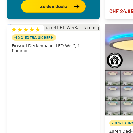
Zu den Deals
CHF 24.9
-10 % EXTRA SICHERN
Finsrud Deckenpanel LED Weiß, 1-
flammig
-10 % EXTR
Zuren Deck