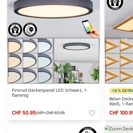
Finsrud Deckenpanel LED Schwarz, 1-
-10 % EXTR
flammig
Belan Deck
Weiß, 1-fl
CHF 50.95
CHF 100.9
UVP:
CHF 83.95