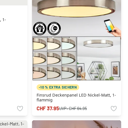
 1-
-10 % EXTRA SICHERN
Finsrud Deckenpanel LED Nickel-Matt, 1-
flammig
CHF 37.95
UVP:
CHF 64.95