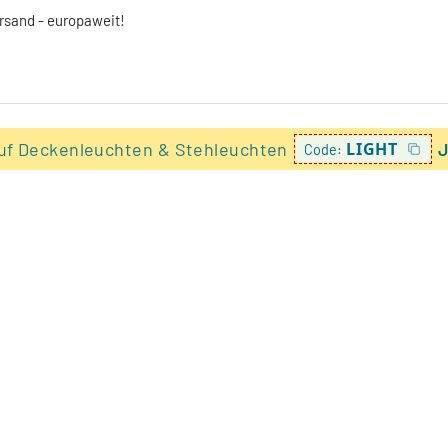
ersand - europaweit!
uf Deckenleuchten & Stehleuchten
LIGHT
J
Code: