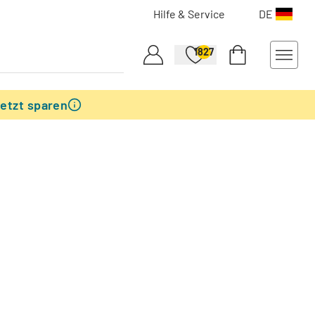
Hilfe & Service
DE
1827
etzt sparen