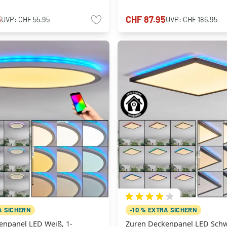
5
CHF 87.95
UVP:
CHF 55.95
UVP:
CHF 186.95
A SICHERN
-10 % EXTRA SICHERN
enpanel LED Weiß, 1-
Zuren Deckenpanel LED Schw