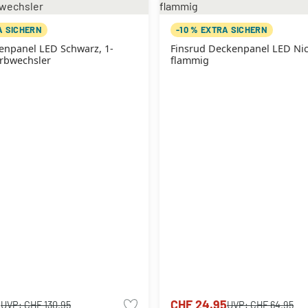
A SICHERN
-10 % EXTRA SICHERN
enpanel LED Schwarz, 1-
Finsrud Deckenpanel LED Nick
arbwechsler
flammig
5
CHF 24.95
UVP:
CHF 130.95
UVP:
CHF 64.95