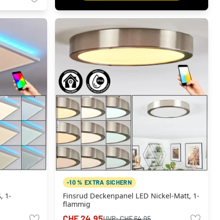
-10 % EXTRA SICHERN
, 1-
Finsrud Deckenpanel LED Nickel-Matt, 1-
flammig
CHF 24.95
UVP:
CHF 64.95