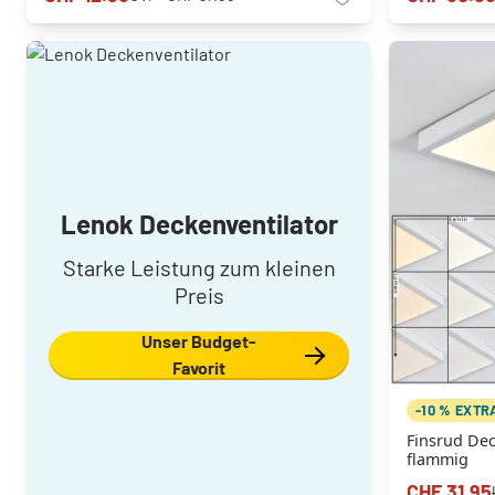
Lenok Deckenventilator
Starke Leistung zum kleinen
Preis
Unser Budget-
Favorit
-10 % EXTR
Finsrud De
flammig
CHF 31.95