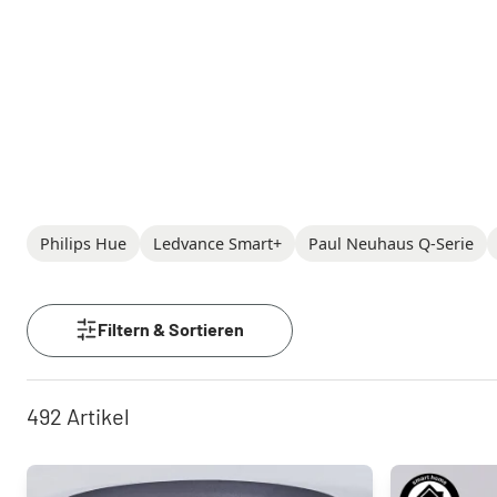
Philips Hue
Ledvance Smart+
Paul Neuhaus Q-Serie
ZigBee
Filtern & Sortieren
Mit dem modernen Funkstandard ZigBee 
Home Leuchten bequem steuern.
492
Artikel