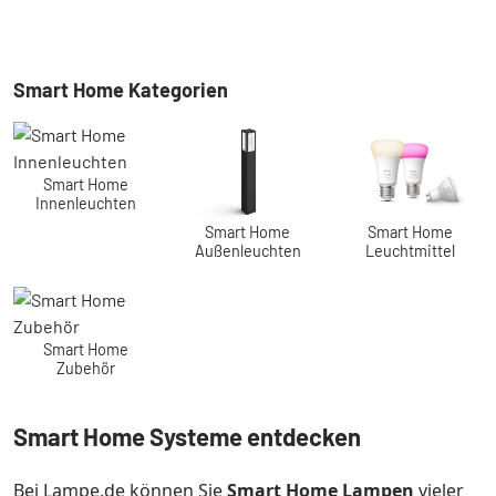
Smart Home Kategorien
Smart Home
Das Thema Smart Home ist in aller Munde. Auch Sie wollen
auf die Vorteile von Smart Home Lampen nicht länger
verzichten? Dann wagen Sie mit uns zusammen Ihren
Smart Home
Innenleuchten
Smart-Start.
Smart Home
Smart Home
Außenleuchten
Leuchtmittel
Smart Home
Zubehör
Smart Home Systeme entdecken
Bei Lampe.de können Sie
Smart Home Lampen
vieler