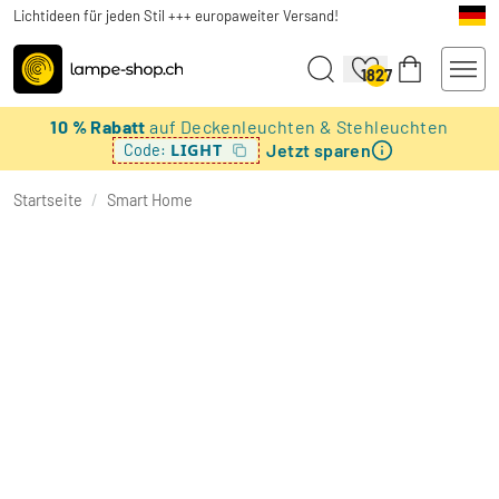
Lichtideen für jeden Stil +++ europaweiter Versand!
1827
10 % Rabatt
auf Deckenleuchten & Stehleuchten
Jetzt sparen
LIGHT
Code:
Startseite
/
Smart Home