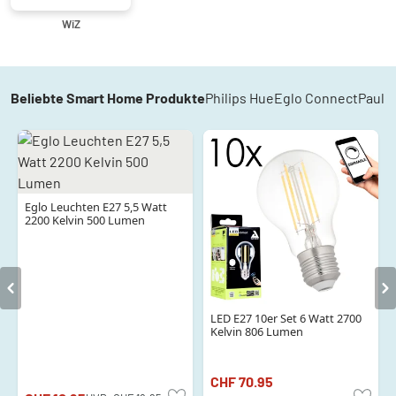
WiZ
Beliebte Smart Home Produkte
Philips Hue
Eglo Connect
Paul 
Eglo Leuchten E27 5,5 Watt
2200 Kelvin 500 Lumen
LED E27 10er Set 6 Watt 2700
Kelvin 806 Lumen
CHF 70.95