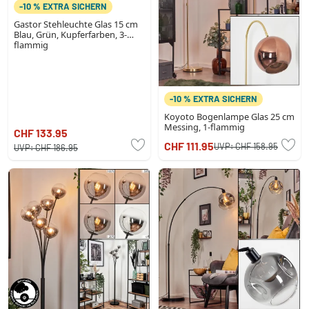
-10 % EXTRA SICHERN
Gastor Stehleuchte Glas 15 cm
Blau, Grün, Kupferfarben, 3-
flammig
-10 % EXTRA SICHERN
Koyoto Bogenlampe Glas 25 cm
Messing, 1-flammig
CHF 133.95
CHF 111.95
UVP:
CHF 158.95
UVP:
CHF 186.95