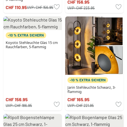
CHF 156.95
CHF 110.95
UVP:
CHF 156.95
UVP:
CHF 223.95
-10 % EXTRA SICHERN
Koyoto Stehleuchte Glas 15 cm
Rauchfarben, 5-flammig
-10 % EXTRA SICHERN
Jarin Stehleuchte Schwarz, 3-
flammig
CHF 156.95
CHF 165.95
UVP:
CHF 186.95
UVP:
CHF 221.95