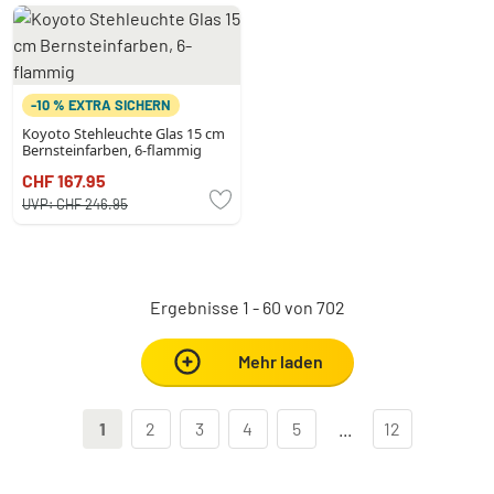
-10 % EXTRA SICHERN
Koyoto Stehleuchte Glas 15 cm
Bernsteinfarben, 6-flammig
CHF 167.95
UVP:
CHF 246.95
Ergebnisse 1 - 60 von 702
Mehr laden
1
2
3
4
5
...
12