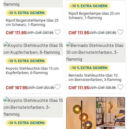
-10 % EXTRA SICHERN
-10 % EXTRA SICHERN
Ripoll Bogenlampe Glas 25 cm
Schwarz, 1-flammig
Ripoll Bogenstehlampe Glas 25
cm Schwarz, 1-flammig
CHF 111.95
CHF 111.95
UVP:
CHF 297.95
UVP:
CHF 297.95
-10 % EXTRA SICHERN
-10 % EXTRA SICHERN
Koyoto Stehleuchte Glas 15 cm
Kupferfarben, 6-flammig
Bernado Stehleuchte Glas 10
cm Bernsteinfarben, 3-flammig
CHF 167.95
CHF 111.95
UVP:
CHF 251.95
UVP:
CHF 139.95
-10 % EXTRA SICHERN