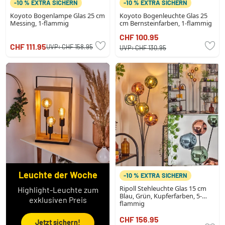
-10 % EXTRA SICHERN
-10 % EXTRA SICHERN
Koyoto Bogenlampe Glas 25 cm
Koyoto Bogenleuchte Glas 25
Messing, 1-flammig
cm Bernsteinfarben, 1-flammig
CHF 100.95
CHF 111.95
UVP:
CHF 158.95
UVP:
CHF 130.95
Leuchte der Woche
-10 % EXTRA SICHERN
Ripoll Stehleuchte Glas 15 cm
Highlight-Leuchte zum
Blau, Grün, Kupferfarben, 5-
exklusiven Preis
flammig
CHF 156.95
Jetzt sichern!