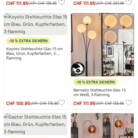
CHF 111.95
CHF 111.95
UVP:
CHF 139.95
UVP:
CHF 297.95
-10 % EXTRA SICHERN
Koyoto Stehleuchte Glas 15 cm
Blau, Grün, Kupferfarben, 3-
flammig
-10 % EXTRA SICHERN
Bernado Stehleuchte Glas 15
cm Weiß, 3-flammig
CHF 100.95
CHF 111.95
UVP:
CHF 176.95
UVP:
CHF 139.95