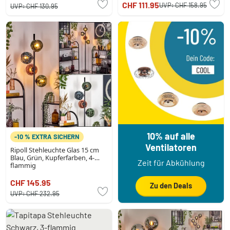
CHF 111.95
UVP:
CHF 158.95
UVP:
CHF 130.95
10% auf alle
-10 % EXTRA SICHERN
Ventilatoren
Ripoll Stehleuchte Glas 15 cm
Blau, Grün, Kupferfarben, 4-
Zeit für Abkühlung
flammig
CHF 145.95
Zu den Deals
UVP:
CHF 232.95