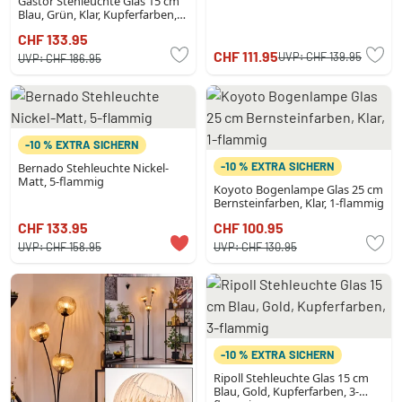
Gastor Stehleuchte Glas 15 cm
Blau, Grün, Klar, Kupferfarben,
3-flammig
CHF 133.95
CHF 111.95
UVP:
CHF 139.95
UVP:
CHF 186.95
-10 % EXTRA SICHERN
-10 % EXTRA SICHERN
Bernado Stehleuchte Nickel-
Matt, 5-flammig
Koyoto Bogenlampe Glas 25 cm
Bernsteinfarben, Klar, 1-flammig
CHF 133.95
CHF 100.95
UVP:
CHF 158.95
UVP:
CHF 130.95
-10 % EXTRA SICHERN
Ripoll Stehleuchte Glas 15 cm
Blau, Gold, Kupferfarben, 3-