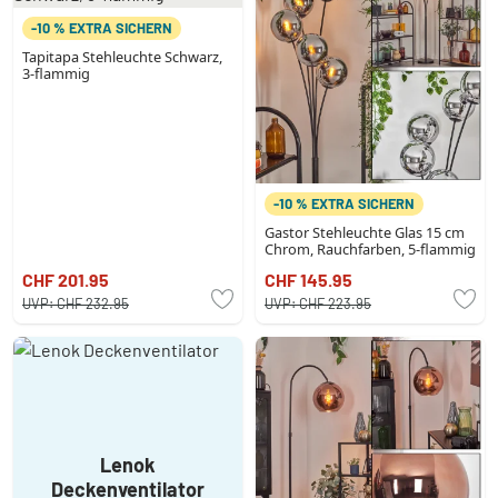
-10 % EXTRA SICHERN
Tapitapa Stehleuchte Schwarz,
3-flammig
-10 % EXTRA SICHERN
Gastor Stehleuchte Glas 15 cm
Chrom, Rauchfarben, 5-flammig
CHF 201.95
CHF 145.95
UVP:
CHF 232.95
UVP:
CHF 223.95
Lenok
Deckenventilator