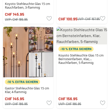
Koyoto Stehleuchte Glas 15 cm
Rauchfarben, 3-flammig
CHF 145.95
CHF 100.95
UVP:
CHF 167.95
UVP:
CHF 186.95
-10 % EXTRA SICHERN
Koyoto Stehleuchte Glas 15 cm
Bernsteinfarben, Klar,
Rauchfarben, 5-flammig
-10 % EXTRA SICHERN
Gastor Stehleuchte Glas 15 cm
Klar, 4-flammig
CHF 145.95
CHF 156.95
UVP:
CHF 186.95
UVP:
CHF 186.95