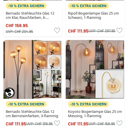
-10 % EXTRA SICHERN
-10 % EXTRA SICHERN
Bernado Stehleuchte Glas 12
Ripoll Bogenlampe Glas 25 cm
cm Klar, Rauchfarben, 6-
Schwarz, 1-flammig
flammig
CHF 156.95
CHF 111.95
UVP:
CHF 297.95
UVP:
CHF 204.95
-10 % EXTRA SICHERN
-10 % EXTRA SICHERN
Bernado Stehleuchte Glas 12
Koyoto Bogenlampe Glas 25 cm
cm Bernsteinfarben, 3-flammig
Messing, 1-flammig
CHF 111.95
CHF 111.95
UVP:
CHF 139.95
UVP:
CHF 158.95