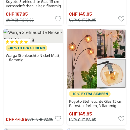
Koyoto Stehleuchte Glas 15 cm
Bernsteinfarben, Klar, 6-flammig
CHF 167.95
CHF 145.95
UVP:
CHF 246.95
UVP:
CHF 214.95
-10 % EXTRA SICHERN
Warga Stehleuchte Nickel-Matt,
1-flammig
-10 % EXTRA SICHERN
Koyoto Stehleuchte Glas 15 cm
Bernsteinfarben, 3-flammig
CHF 145.95
CHF 44.95
UVP:
CHF 82.95
UVP:
CHF 186.95