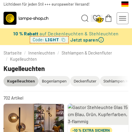
Lichtideen für jeden Stil +++ europaweiter Versand!
1827
10 % Rabatt
auf Deckenleuchten & Stehleuchten
Jetzt sparen
LIGHT
Code:
Startseite
/
Innenleuchten
/
Stehlampen & Deckenfluter
/
Kugelleuchten
Kugelleuchten
Kugelleuchten
Bogenlampen
Deckenfluter
Stehlampen Hol
702
Artikel
-10 % EXTRA SICHERN