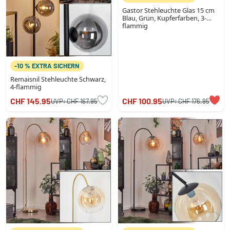
Gastor Stehleuchte Glas 15 cm
Blau, Grün, Kupferfarben, 3-
flammig
-10 % EXTRA SICHERN
Remaisnil Stehleuchte Schwarz,
4-flammig
CHF 145.95
CHF 100.95
UVP:
CHF 167.95
UVP:
CHF 176.95