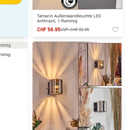
Tamarin Außenwandleuchte LED
Anthrazit, 1-flammig
CHF 56.95
UVP:
CHF 92.95
ammig