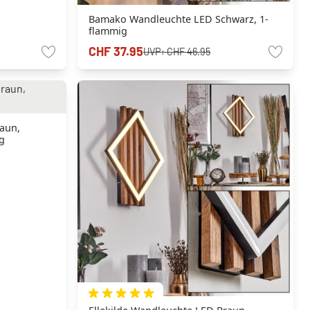
Bamako Wandleuchte LED Schwarz, 1-
flammig
CHF 37.95
UVP:
CHF 46.95
aun,
g