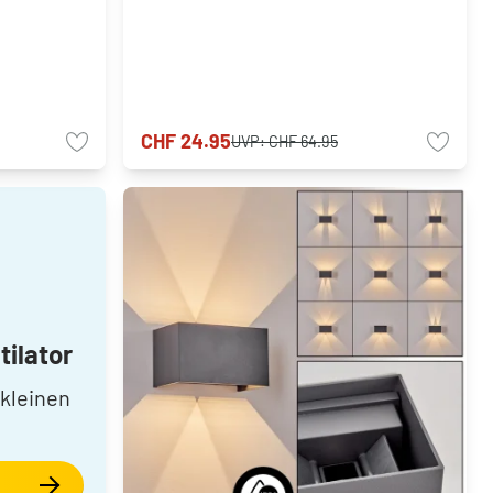
CHF 24.95
UVP:
CHF 64.95
ilator
kleinen