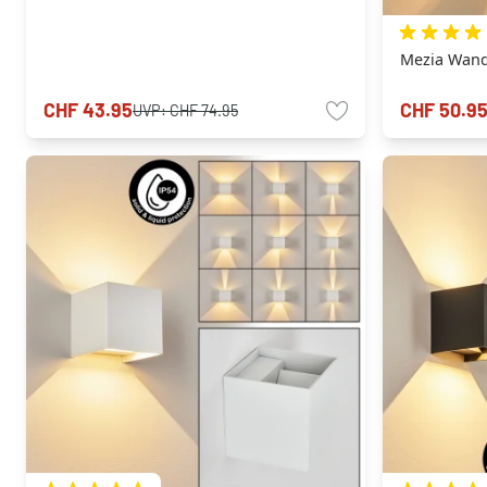
Mezia Wand
CHF 43.95
CHF 50.9
UVP:
CHF 74.95