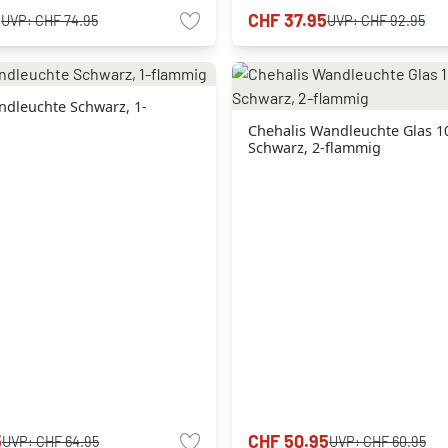
5
CHF 37.95
UVP:
CHF 74.95
UVP:
CHF 92.95
ndleuchte Schwarz, 1-
Chehalis Wandleuchte Glas 1
Schwarz, 2-flammig
5
CHF 50.95
UVP:
CHF 64.95
UVP:
CHF 60.95