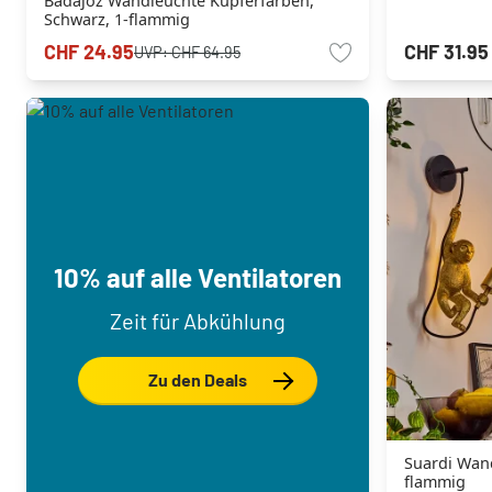
Badajoz Wandleuchte Kupferfarben,
Schwarz, 1-flammig
CHF 24.95
CHF 31.95
UVP:
CHF 64.95
10% auf alle Ventilatoren
Zeit für Abkühlung
Zu den Deals
Suardi Wand
flammig