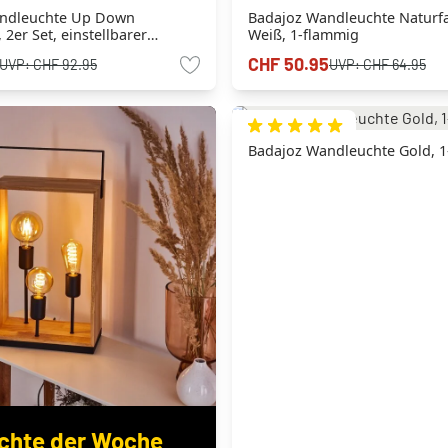
ndleuchte Up Down
Badajoz Wandleuchte Naturf
 2er Set, einstellbarer
Weiß, 1-flammig
CHF 50.95
UVP:
CHF 92.95
UVP:
CHF 64.95
Badajoz Wandleuchte Gold, 
chte der Woche