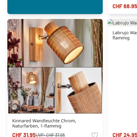
CHF 68.9
Labrujo Wa
flammig
Kinnared Wandleuchte Chrom,
Naturfarben, 1-flammig
CHF 31.95
CHF 24.9
UVP:
CHF 37.95