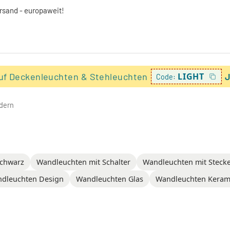
ersand - europaweit!
uf Deckenleuchten & Stehleuchten
LIGHT
J
Code:
dern
chwarz
Wandleuchten mit Schalter
Wandleuchten mit Stecke
dleuchten Design
Wandleuchten Glas
Wandleuchten Keram