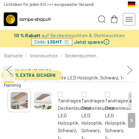
Lichtideen für jeden Stil +++ europaweiter Versand!
10 % Rabatt
auf Deckenleuchten & Stehleuchten
Jetzt sparen
LIGHT
Code:
Startseite
/
Innenleuchten
/
Deckenleuchten
-10 % EXTRA SICHERN