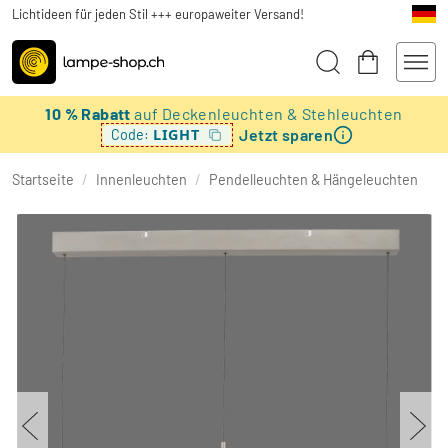
Lichtideen für jeden Stil +++ europaweiter Versand!
10 % Rabatt
auf Deckenleuchten & Stehleuchten
Jetzt sparen
LIGHT
Code:
Startseite
/
Innenleuchten
/
Pendelleuchten & Hängeleuchten