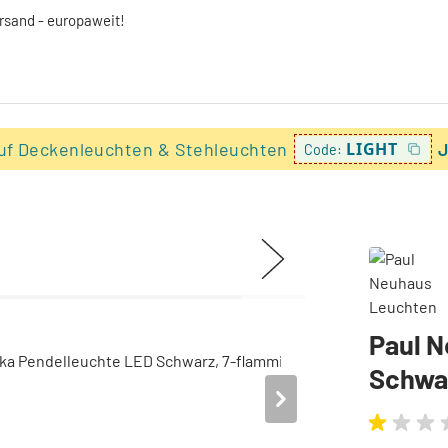
ersand - europaweit!
uf Deckenleuchten & Stehleuchten
LIGHT
J
Code:
Paul N
Schwa