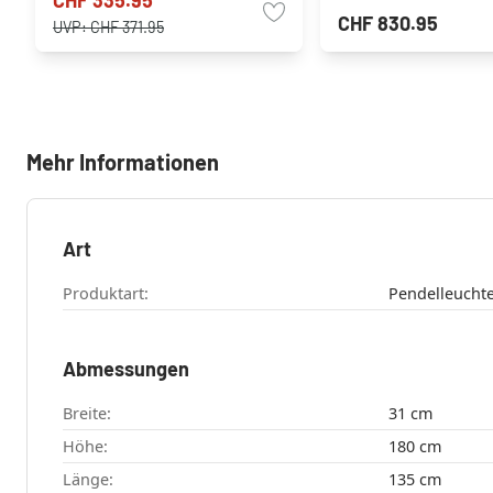
CHF 335.95
CHF 830.95
UVP:
CHF 371.95
Mehr Informationen
Art
Produktart:
Pendelleucht
Abmessungen
Breite:
31 cm
Höhe:
180 cm
Länge:
135 cm