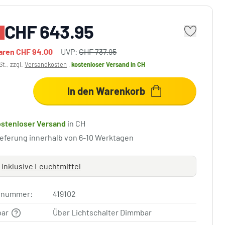
CHF 643.95
paren
CHF 94.00
UVP:
CHF 737.95
St., zzgl.
Versandkosten
,
kostenloser Versand
in CH
In den Warenkorb
ostenloser Versand
in CH
ieferung innerhalb von 6-10 Werktagen
inklusive Leuchtmittel
elnummer:
419102
bar
Über Lichtschalter Dimmbar