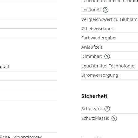
Leuchtmittel im Lieferumf
Leistung:
Vergleichswert zu Glühlam
Ø Lebensdauer:
Farbwiedergabe:
Anlaufzeit:
Dimmbar:
Leuchtmittel Technologie:
tall
Stromversorgung:
Sicherheit
Schutzart:
Schutzklasse:
Esszimmer , Küche , Wohnzimmer