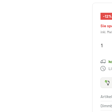
-12%
Sie s
inkl. Mw
k
L
Artik
Dimm