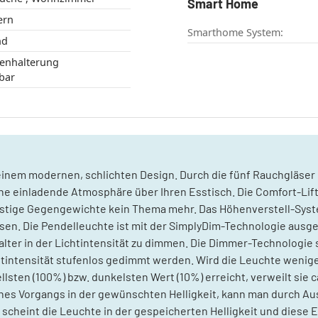
Smart Home
Modern
Smarthome System:
 Rund
bar
inem modernen, schlichten Design. Durch die fünf Rauchgläser
eine einladende Atmosphäre über Ihren Esstisch. Die Comfort-Lif
stige Gegengewichte kein Thema mehr. Das Höhenverstell-Syste
n. Die Pendelleuchte ist mit der SimplyDim-Technologie ausges
ter in der Lichtintensität zu dimmen. Die Dimmer-Technologie s
htintensität stufenlos gedimmt werden. Wird die Leuchte wenig
lsten (100%) bzw. dunkelsten Wert (10%) erreicht, verweilt sie 
ines Vorgangs in der gewünschten Helligkeit, kann man durch Aus
scheint die Leuchte in der gespeicherten Helligkeit und diese Ei