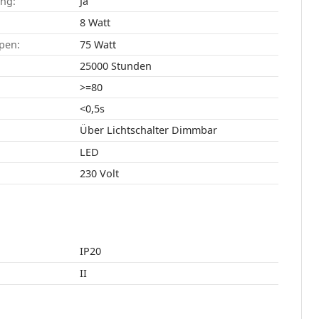
ang:
Ja
8 Watt
pen:
75 Watt
25000 Stunden
>=80
<0,5s
Über Lichtschalter Dimmbar
LED
230 Volt
IP20
II