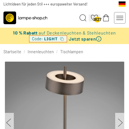
Lichtideen für jeden Stil +++ europaweiter Versand!
1827
10 % Rabatt
auf Deckenleuchten & Stehleuchten
Jetzt sparen
LIGHT
Code:
Startseite
/
Innenleuchten
/
Tischlampen