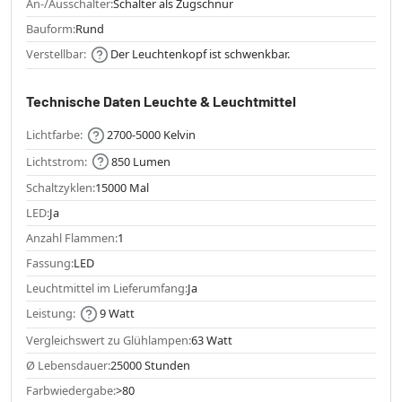
An-/Ausschalter:
Schalter als Zugschnur
Bauform:
Rund
Verstellbar:
Der Leuchtenkopf ist schwenkbar.
Technische Daten Leuchte & Leuchtmittel
Lichtfarbe:
2700-5000 Kelvin
Lichtstrom:
850 Lumen
Schaltzyklen:
15000 Mal
LED:
Ja
Anzahl Flammen:
1
Fassung:
LED
Leuchtmittel im Lieferumfang:
Ja
Leistung:
9 Watt
Vergleichswert zu Glühlampen:
63 Watt
Ø Lebensdauer:
25000 Stunden
Farbwiedergabe:
>80