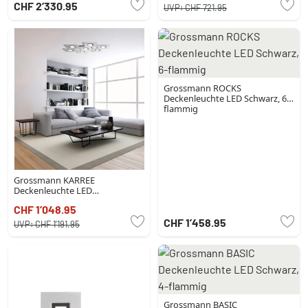
CHF 2’330.95
UVP:
CHF 721.95
Grossmann ROCKS
Deckenleuchte LED Schwarz, 6-
flammig
Grossmann KARREE
Deckenleuchte LED
Champagnerfarben, 7-flammig
CHF 1’048.95
CHF 1’458.95
UVP:
CHF 1’191.95
Grossmann BASIC