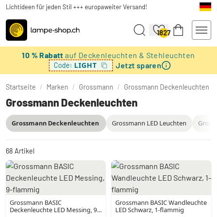
Lichtideen für jeden Stil +++ europaweiter Versand!
1827
10 % Rabatt
auf Deckenleuchten & Stehleuchten
Jetzt sparen
LIGHT
Code:
Startseite
/
Marken
/
Grossmann
/
Grossmann Deckenleuchten
Grossmann Deckenleuchten
Grossmann Deckenleuchten
Grossmann LED Leuchten
Gross
68
Artikel
Grossmann BASIC
Grossmann BASIC Wandleuchte
Deckenleuchte LED Messing, 9-
LED Schwarz, 1-flammig