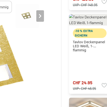
UVP:
CHF 148.95
-10 % EXTRA
SICHERN
Tavlov Deckenpanel
LED Weiß, 1-
flammig
CHF 24.95
UVP:
CHF 46.95