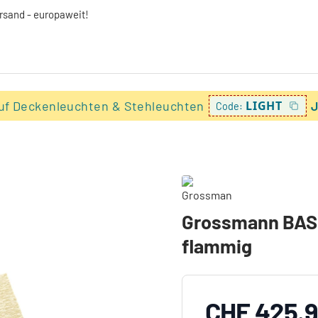
ersand - europaweit!
uf Deckenleuchten & Stehleuchten
LIGHT
J
Code:
Grossmann BASI
flammig
CHF 425.