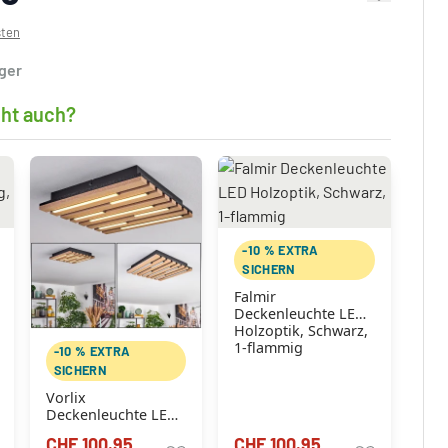
sten
ager
cht auch?
-10 % EXTRA
SICHERN
Falmir
Deckenleuchte LED
Holzoptik, Schwarz,
1-flammig
-10 % EXTRA
SICHERN
Vorlix
Deckenleuchte LED
Holzoptik, Schwarz,
CHF 100.95
CHF 100.95