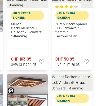
-10 % EXTRA
-10 % EXTRA
SICHERN
SICHERN
Meron
Zuren Deckenpanel
Deckenleuchte LED
LED Schwarz, 1-
Holzoptik, Schwarz,
flammig,
1-flammig
Farbwechsler
CHF 163.95
CHF 50.95
UVP:
CHF 204.95
UVP:
CHF 130.95
-10 % EXTRA
SICHERN