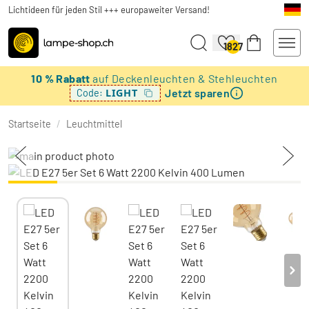
Lichtideen für jeden Stil +++ europaweiter Versand!
1827
10 % Rabatt
auf Deckenleuchten & Stehleuchten
Jetzt sparen
LIGHT
Code:
Startseite
/
Leuchtmittel