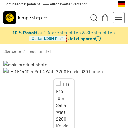
Lichtideen für jeden Stil +++ europaweiter Versand!
10 % Rabatt
auf Deckenleuchten & Stehleuchten
Jetzt sparen
LIGHT
Code:
Startseite
/
Leuchtmittel