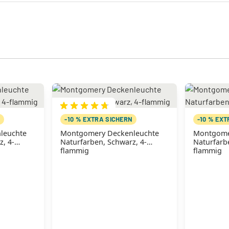
N
-10 % EXTRA SICHERN
-10 % EX
leuchte
Montgomery Deckenleuchte
Montgome
z, 4-
Naturfarben, Schwarz, 4-
Naturfarbe
flammig
flammig