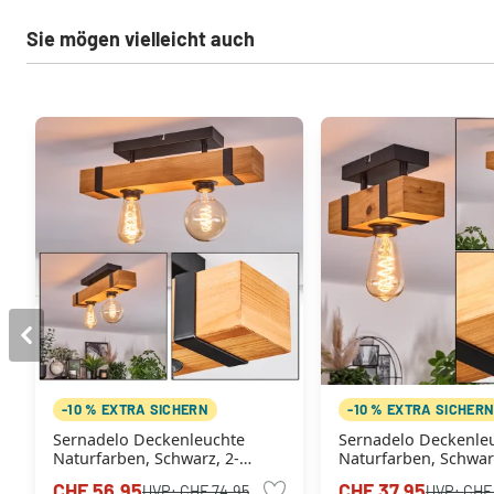
Sie mögen vielleicht auch
-10 % EXTRA SICHERN
-10 % EXTRA SICHER
Sernadelo Deckenleuchte
Sernadelo Deckenle
Naturfarben, Schwarz, 2-
Naturfarben, Schwar
flammig
flammig
CHF 56.95
CHF 37.95
UVP:
CHF 74.95
UVP:
CHF