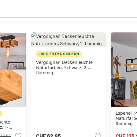
-10 % EXTRA SICHERN
Vergoignan Deckenleuchte
Naturfarben, Schwarz, 2-
flammig
Espenel P
N
Naturfarbe
uchte
flammig
z, 1-
CHF 62.95
CHF 125.
 46.95