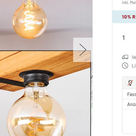
inkl. Mw
10% 
V
L
Fas
Anz