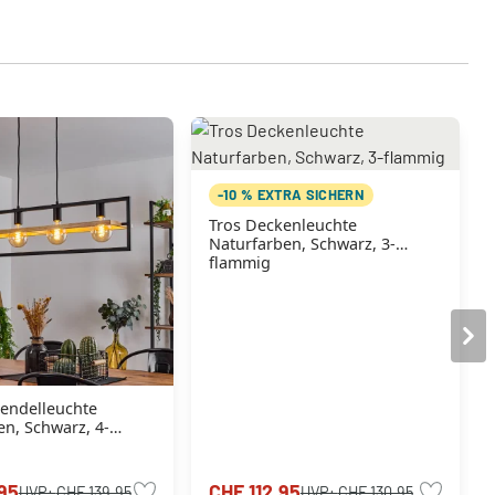
-10 % EXTRA SICHERN
Tros Deckenleuchte
Naturfarben, Schwarz, 3-
flammig
endelleuchte
n, Schwarz, 4-
95
CHF 112.95
UVP:
CHF 139.95
UVP:
CHF 130.95