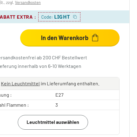
St., zzgl.
Versandkosten
LIGHT
RABATT EXTRA
:
Code:
In den Warenkorb
ersandkostenfrei ab 200 CHF Bestellwert
ieferung innerhalb von 6-10 Werktagen
Kein Leuchtmittel
im Lieferumfang enthalten.
sung :
E27
ahl Flammen :
3
Leuchtmittel auswählen