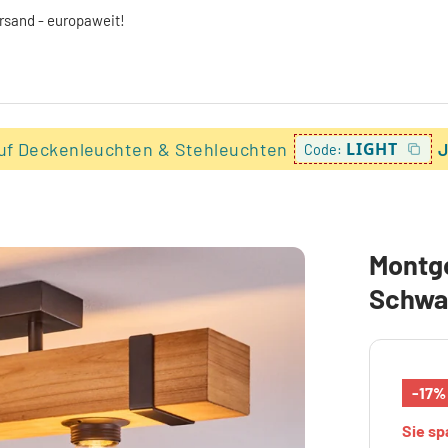
ersand - europaweit!
uf Deckenleuchten & Stehleuchten
LIGHT
J
Code:
Montg
Schwa
-17%
Sie s