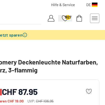
Hilfe & Service
DE
1827
etzt sparen
omery Deckenleuchte Naturfarben,
rz, 3-flammig
CHF 87.95
paren
CHF 19.00
UVP:
CHF 106.95