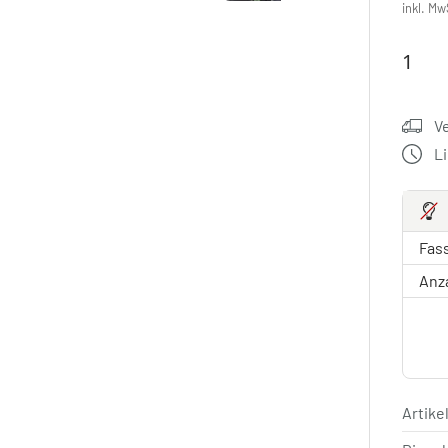
inkl. Mw
V
L
Fas
Anz
Artik