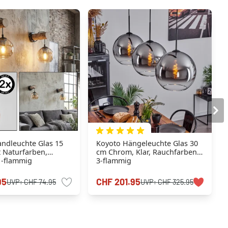
ndleuchte Glas 15
Koyoto Hängeleuchte Glas 30
t Naturfarben,
cm Chrom, Klar, Rauchfarben,
1-flammig
3-flammig
95
CHF 201.95
UVP:
CHF 74.95
UVP:
CHF 325.95