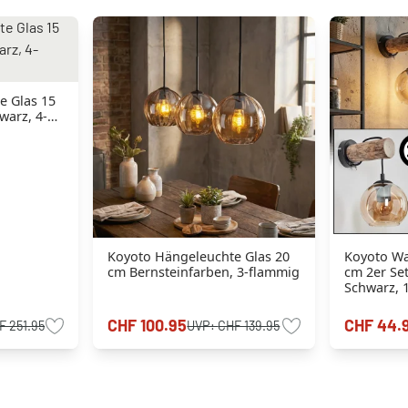
e Glas 15
warz, 4-
Koyoto Hängeleuchte Glas 20
Koyoto Wa
cm Bernsteinfarben, 3-flammig
cm 2er Se
Schwarz, 
CHF 100.95
CHF 44.
F 251.95
UVP:
CHF 139.95