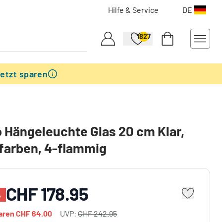
Hilfe & Service
DE
1827
etzt sparen
 Hängeleuchte Glas 20 cm Klar,
farben, 4-flammig
CHF 178.95
%
paren
CHF 64.00
UVP:
CHF 242.95