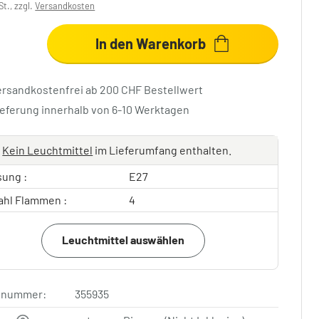
St., zzgl.
Versandkosten
In den Warenkorb
ersandkostenfrei ab 200 CHF Bestellwert
ieferung innerhalb von 6-10 Werktagen
Kein Leuchtmittel
im Lieferumfang enthalten.
sung :
E27
ahl Flammen :
4
Leuchtmittel auswählen
elnummer:
355935