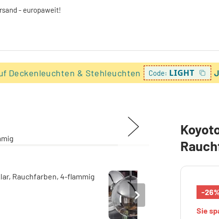
ersand - europaweit!
uf Deckenleuchten & Stehleuchten
LIGHT
J
Code:
Koyoto
Rauch
-26
Sie s