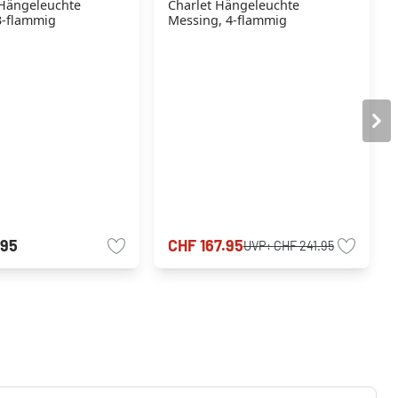
Hängeleuchte
Charlet Hängeleuchte
3-flammig
Messing, 4-flammig
.95
CHF 167.95
UVP:
CHF 241.95