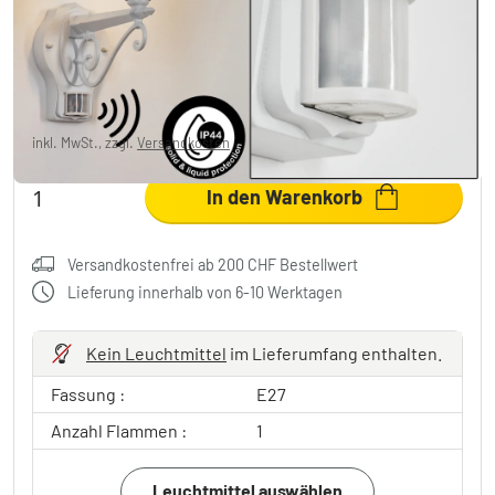
flammig, Bewegungsmelder
CHF 81.95
-2%
Sie sparen
CHF 2.00
UVP:
CHF 83.95
inkl. MwSt., zzgl.
Versandkosten
In den Warenkorb
Versandkostenfrei ab 200 CHF Bestellwert
Lieferung innerhalb von 6-10 Werktagen
Kein Leuchtmittel
im Lieferumfang enthalten.
Fassung :
E27
Anzahl Flammen :
1
Leuchtmittel auswählen