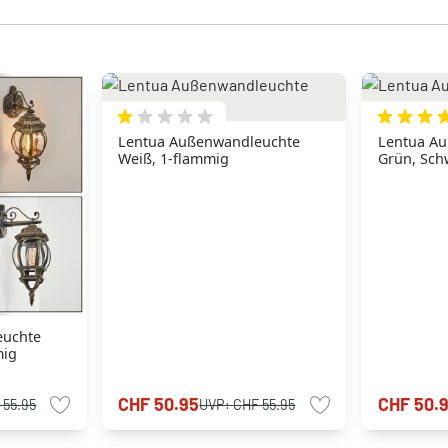
Lentua Außenwandleuchte
Lentua Au
Weiß, 1-flammig
Grün, Sch
euchte
mig
CHF 50.95
CHF 50.
 55.95
UVP:
CHF 55.95