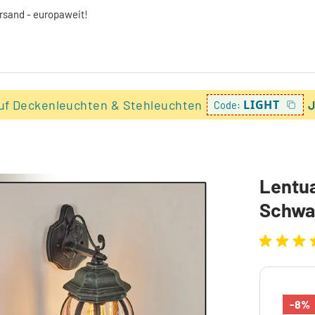
ersand - europaweit!
uf Deckenleuchten & Stehleuchten
LIGHT
J
Code:
Lentu
Schwar
-8%