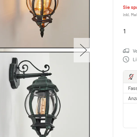
Sie s
inkl. Mw
V
L
Fas
Anz