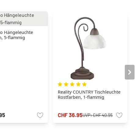
o Hängeleuchte
n, 5-flammig
Reality COUNTRY Tischleuchte
Rostfarben, 1-flammig
95
CHF 36.95
UVP:
CHF 40.95