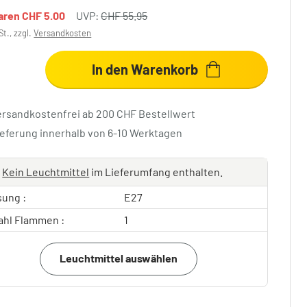
paren
CHF 5.00
UVP:
CHF 55.95
St., zzgl.
Versandkosten
In den Warenkorb
ersandkostenfrei ab 200 CHF Bestellwert
ieferung innerhalb von 6-10 Werktagen
Kein Leuchtmittel
im Lieferumfang enthalten.
sung :
E27
ahl Flammen :
1
Leuchtmittel auswählen