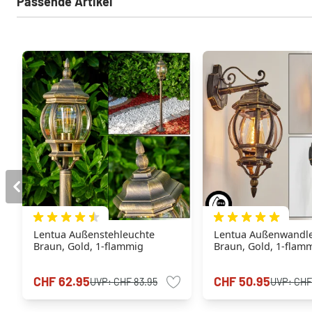
Passende Artikel
Lentua Außenstehleuchte
Lentua Außenwandl
Braun, Gold, 1-flammig
Braun, Gold, 1-flam
CHF 62.95
CHF 50.95
UVP:
CHF 83.95
UVP:
CHF