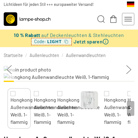
Lichtideen für jeden Stil +++ europaweiter Versand!
10 % Rabatt
auf Deckenleuchten & Stehleuchten
Jetzt sparen
LIGHT
Code:
Startseite
/
Außenleuchten
/
Außenwandleuchten