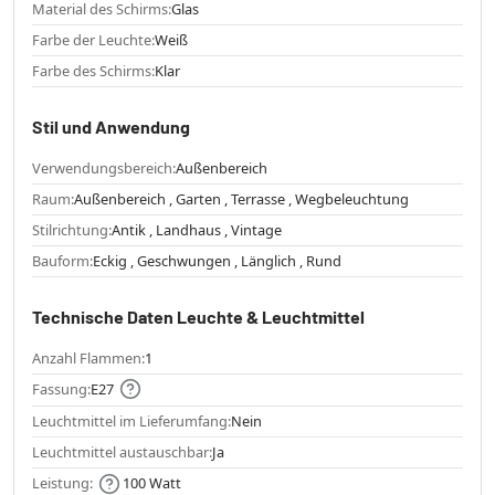
Material des Schirms:
Glas
Farbe der Leuchte:
Weiß
Farbe des Schirms:
Klar
Stil und Anwendung
Verwendungsbereich:
Außenbereich
Raum:
Außenbereich , Garten , Terrasse , Wegbeleuchtung
Stilrichtung:
Antik , Landhaus , Vintage
Bauform:
Eckig , Geschwungen , Länglich , Rund
Technische Daten Leuchte & Leuchtmittel
Anzahl Flammen:
1
Fassung:
E27
Leuchtmittel im Lieferumfang:
Nein
Leuchtmittel austauschbar:
Ja
Leistung:
100 Watt