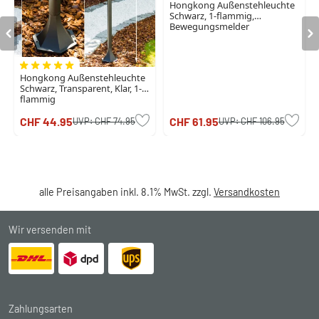
Hongkong Außenstehleuchte
Schwarz, 1-flammig,
Bewegungsmelder
Hongkong Außenstehleuchte
Schwarz, Transparent, Klar, 1-
flammig
CHF 44.95
CHF 61.95
UVP:
CHF 74.95
UVP:
CHF 106.95
alle Preisangaben inkl. 8.1% MwSt. zzgl.
Versandkosten
Wir versenden mit
Zahlungsarten