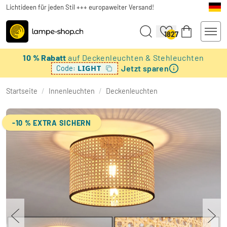
Lichtideen für jeden Stil +++ europaweiter Versand!
1827
10 % Rabatt
auf Deckenleuchten & Stehleuchten
Jetzt sparen
LIGHT
Code:
Startseite
/
Innenleuchten
/
Deckenleuchten
-10 % EXTRA SICHERN