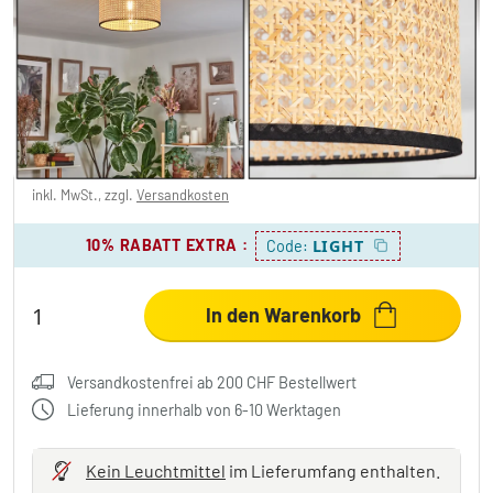
Ramila Deckenleuchte 35 cm Naturfarben,
Schwarz, 1-flammig
CHF 50.95
-45%
Sie sparen
CHF 43.00
UVP:
CHF 93.95
inkl. MwSt., zzgl.
Versandkosten
10% RABATT EXTRA
:
LIGHT
Code:
In den Warenkorb
Versandkostenfrei ab 200 CHF Bestellwert
Lieferung innerhalb von 6-10 Werktagen
Kein Leuchtmittel
im Lieferumfang enthalten.