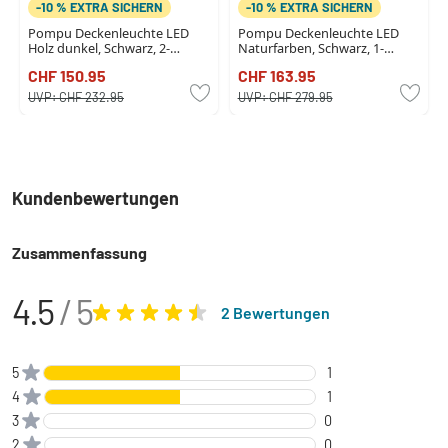
-10 % EXTRA SICHERN
-10 % EXTRA SICHERN
Pompu Deckenleuchte LED
Pompu Deckenleuchte LED
Holz dunkel, Schwarz, 2-
Naturfarben, Schwarz, 1-
flammig
flammig
CHF 150.95
CHF 163.95
UVP:
CHF 232.95
UVP:
CHF 279.95
Kundenbewertungen
Zusammenfassung
4.5
/ 5
2 Bewertungen
5
1
4
1
3
0
2
0