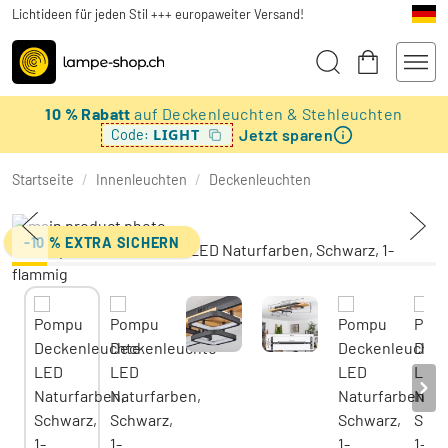
Lichtideen für jeden Stil +++ europaweiter Versand!
10 % Rabatt
auf Deckenleuchten & Stehleuchten
Jetzt sparen
LIGHT
Code:
Startseite
/
Innenleuchten
/
Deckenleuchten
-10 % EXTRA SICHERN