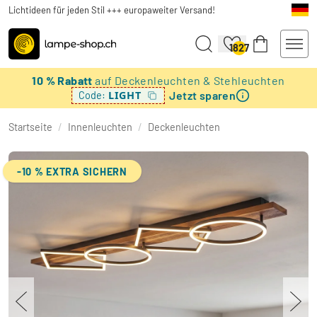
Lichtideen für jeden Stil +++ europaweiter Versand!
1827
10 % Rabatt
auf Deckenleuchten & Stehleuchten
Jetzt sparen
LIGHT
Code:
Startseite
/
Innenleuchten
/
Deckenleuchten
-10 % EXTRA SICHERN