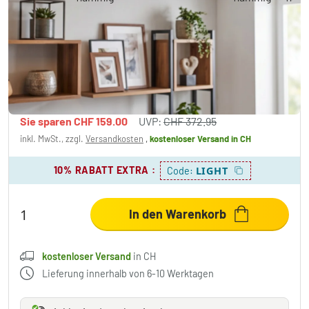
Pompu Deckenleuchte LED Holz dunkel,
Schwarz, 1-flammig
CHF 213.95
-42%
Sie sparen
CHF 159.00
UVP:
CHF 372.95
inkl. MwSt., zzgl.
Versandkosten
,
kostenloser Versand
in CH
10% RABATT EXTRA
:
LIGHT
Code:
In den Warenkorb
kostenloser Versand
in CH
Lieferung innerhalb von 6-10 Werktagen