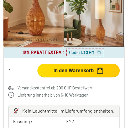
flammig
CHF 150.95
-5%
Sie sparen
CHF 8.00
UVP:
CHF 158.95
inkl. MwSt., zzgl.
Versandkosten
10% RABATT EXTRA
:
LIGHT
Code:
In den Warenkorb
Versandkostenfrei ab 200 CHF Bestellwert
Lieferung innerhalb von 6-10 Werktagen
Kein Leuchtmittel
im Lieferumfang enthalten.
Fassung :
E27