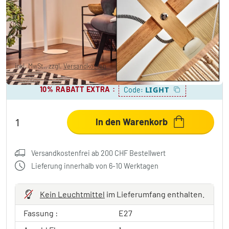
flammig
CHF 62.95
-47%
Sie sparen
CHF 58.00
UVP:
CHF 120.95
inkl. MwSt., zzgl.
Versandkosten
10% RABATT EXTRA
:
LIGHT
Code:
In den Warenkorb
Versandkostenfrei ab 200 CHF Bestellwert
Lieferung innerhalb von 6-10 Werktagen
Kein Leuchtmittel
im Lieferumfang enthalten.
Fassung :
E27