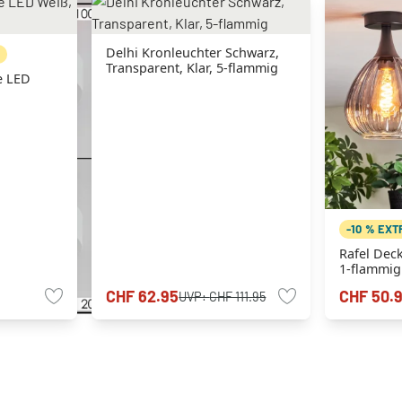
Delhi Kronleuchter Schwarz,
N
Transparent, Klar, 5-flammig
e LED
-10 % EX
Rafel Dec
1-flammig
CHF 62.95
CHF 50.
UVP:
CHF 111.95