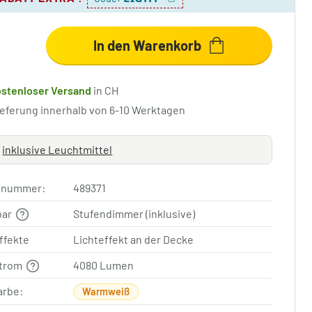
In den Warenkorb
ostenloser Versand
in CH
ieferung innerhalb von 6-10 Werktagen
inklusive Leuchtmittel
elnummer:
489371
bar
Stufendimmer (inklusive)
ffekte
Lichteffekt an der Decke
strom
4080 Lumen
arbe:
Warmweiß