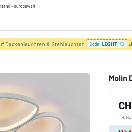
ersand - europaweit!
uf Deckenleuchten & Stehleuchten
LIGHT
J
Code:
Molin 
CH
inkl. Mw
10% 