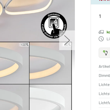
k
L
Artik
Dimm
Lichte
Licht
Lichtf