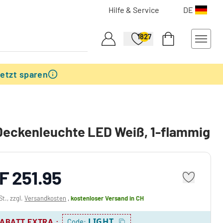
Hilfe & Service
DE
1827
etzt sparen
Deckenleuchte LED Weiß, 1-flammig
F 251.95
St., zzgl.
Versandkosten
,
kostenloser Versand
in CH
LIGHT
RABATT EXTRA
:
Code: