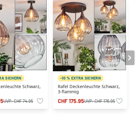
TRA SICHERN
-10 % EXTRA SICHERN
kenleuchte Schwarz,
Rafel Deckenleuchte Schwarz,
3-flammig
95
CHF 175.95
UVP:
CHF 74.95
UVP:
CHF 176.95