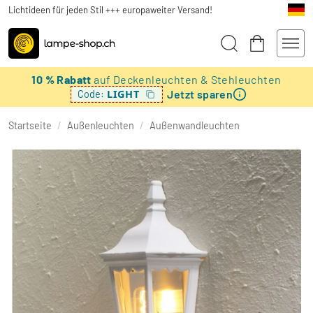
Lichtideen für jeden Stil +++ europaweiter Versand!
10 % Rabatt
auf Deckenleuchten & Stehleuchten
Jetzt sparen
LIGHT
Code:
Startseite
/
Außenleuchten
/
Außenwandleuchten