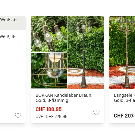
BORKAN Kandelaber Braun,
Langsele 
Gold, 3-flammig
Gold, 3-f
CHF 188.95
CHF 207
UVP:
CHF 279.95