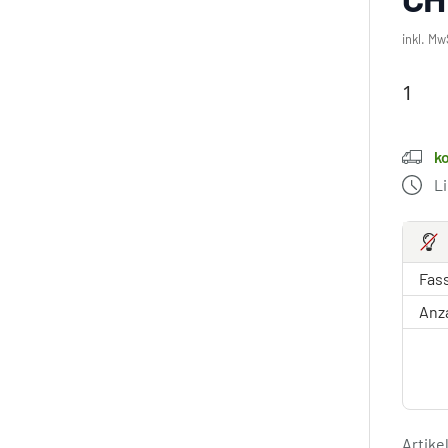
inkl. Mw
k
L
Fas
Anz
Artik