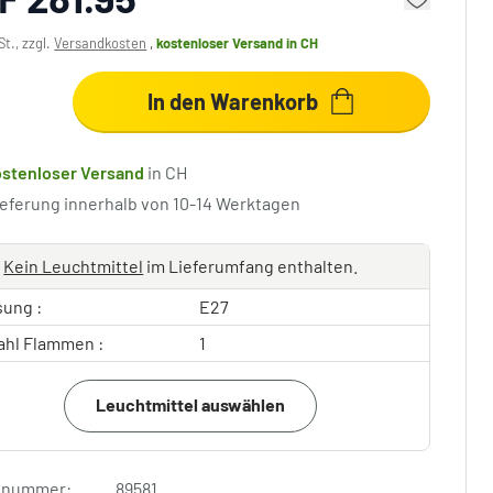
St., zzgl.
Versandkosten
,
kostenloser Versand
in CH
In den Warenkorb
ostenloser Versand
in CH
ieferung innerhalb von 10-14 Werktagen
Kein Leuchtmittel
im Lieferumfang enthalten.
sung :
E27
ahl Flammen :
1
Leuchtmittel auswählen
elnummer:
89581