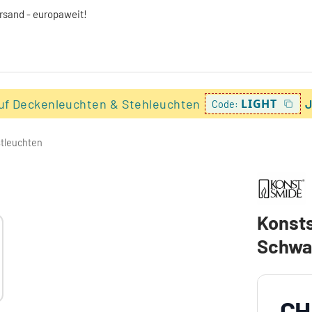
ersand - europaweit!
uf Deckenleuchten & Stehleuchten
LIGHT
J
Code:
tleuchten
Konst
Schwar
CH