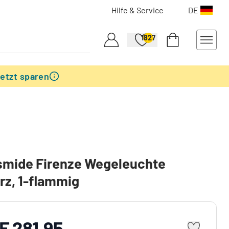
Hilfe & Service
DE
1827
etzt sparen
smide Firenze Wegeleuchte
z, 1-flammig
F 281.95