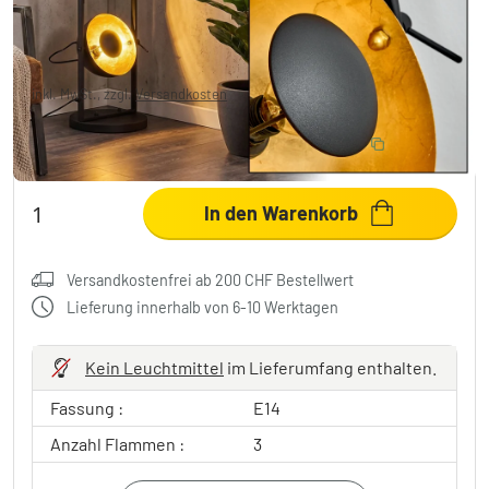
CHF 188.95
-15%
Sie sparen
CHF 35.00
UVP:
CHF 223.95
inkl. MwSt., zzgl.
Versandkosten
10% RABATT EXTRA
:
LIGHT
Code:
In den Warenkorb
Versandkostenfrei ab 200 CHF Bestellwert
Lieferung innerhalb von 6-10 Werktagen
Kein Leuchtmittel
im Lieferumfang enthalten.
Fassung :
E14
Anzahl Flammen :
3