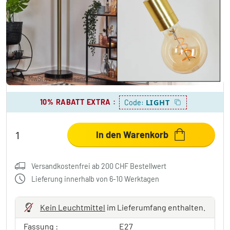
Codecreo Stehleuchte Messing, Schwarz, 5-
flammig
CHF 100.95
-61%
Sie sparen
CHF 160.00
UVP:
CHF 260.95
inkl. MwSt., zzgl.
Versandkosten
10% RABATT EXTRA
:
LIGHT
Code:
In den Warenkorb
Versandkostenfrei ab 200 CHF Bestellwert
Lieferung innerhalb von 6-10 Werktagen
Kein Leuchtmittel
im Lieferumfang enthalten.
Fassung :
E27