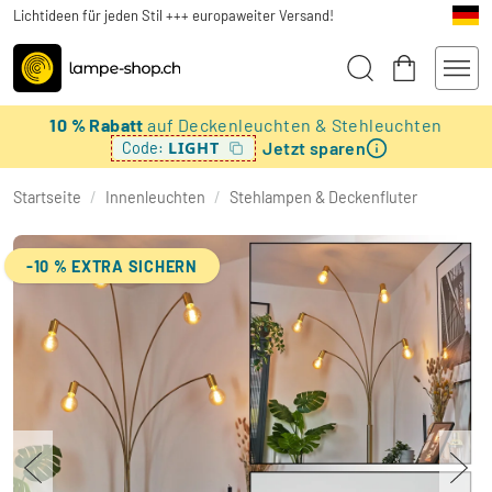
Lichtideen für jeden Stil +++ europaweiter Versand!
10 % Rabatt
auf Deckenleuchten & Stehleuchten
Jetzt sparen
LIGHT
Code:
Startseite
/
Innenleuchten
/
Stehlampen & Deckenfluter
-10 % EXTRA SICHERN