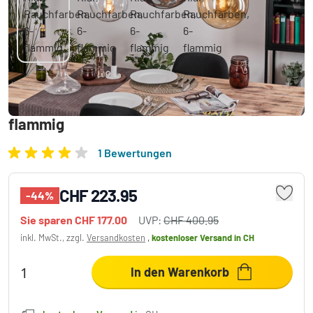
Gastor Hängeleuchte Glas 20 cm, 25 cm, 30
cm Bernsteinfarben, Klar, Rauchfarben, 6-
flammig
1 Bewertungen
CHF 223.95
-44%
Sie sparen
CHF 177.00
UVP:
CHF 400.95
inkl. MwSt., zzgl.
Versandkosten
,
kostenloser Versand
in CH
In den Warenkorb