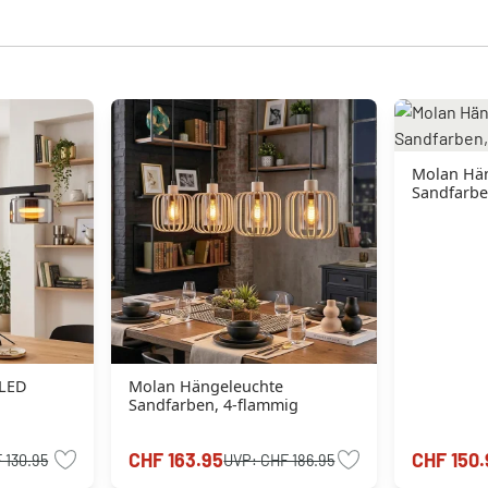
Molan Hä
Sandfarbe
 LED
Molan Hängeleuchte
Sandfarben, 4-flammig
CHF 163.95
CHF 150.
 130.95
UVP:
CHF 186.95