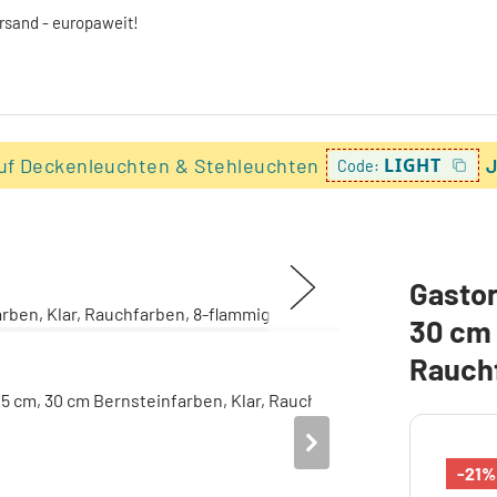
ersand - europaweit!
uf Deckenleuchten & Stehleuchten
LIGHT
J
Code:
Gastor
30 cm 
Rauch
-21%