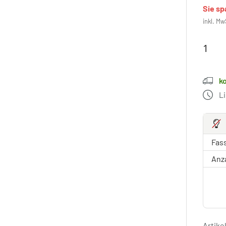
Sie s
inkl. Mw
k
L
Fas
Anz
Artik