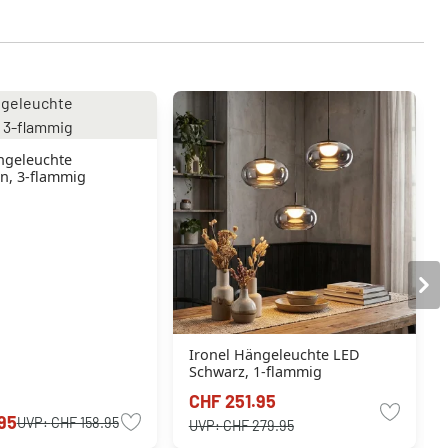
ngeleuchte
n, 3-flammig
Ironel Hängeleuchte LED
Schwarz, 1-flammig
CHF 251.95
95
UVP:
CHF 158.95
UVP:
CHF 279.95