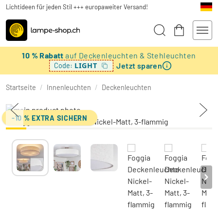
Lichtideen für jeden Stil +++ europaweiter Versand!
10 % Rabatt
auf Deckenleuchten & Stehleuchten
Jetzt sparen
LIGHT
Code:
Startseite
/
Innenleuchten
/
Deckenleuchten
-10 % EXTRA SICHERN