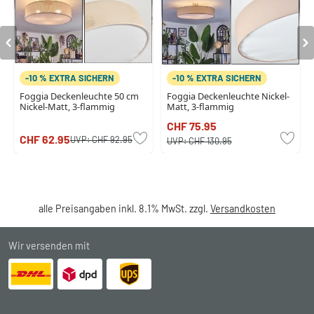
-10 % EXTRA SICHERN
-10 % EXTRA SICHERN
Foggia Deckenleuchte 50 cm
Foggia Deckenleuchte Nickel-
Nickel-Matt, 3-flammig
Matt, 3-flammig
CHF 75.95
CHF 62.95
UVP:
CHF 92.95
UVP:
CHF 130.95
alle Preisangaben inkl. 8.1% MwSt. zzgl.
Versandkosten
Wir versenden mit