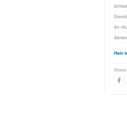
Artik
Dimm
An-/A
Abmes
Mehr 
Dieses 