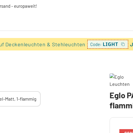
ersand - europaweit!
uf Deckenleuchten & Stehleuchten
LIGHT
J
Code:
Eglo P
flamm