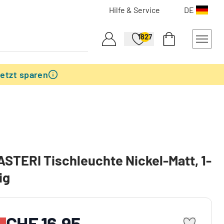
Hilfe & Service
DE
1827
etzt sparen
ASTERI Tischleuchte Nickel-Matt, 1-
ig
CHF 16.95