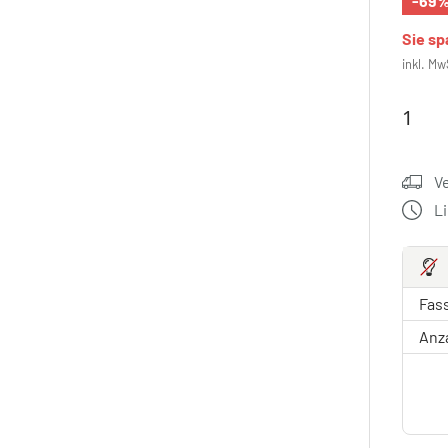
-69
Sie s
inkl. Mw
V
L
Fas
Anz