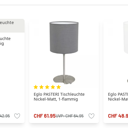
euchte
mig
Eglo PASTERI Tischleuchte
Eglo PAST
Nickel-Matt, 1-flammig
Nickel-Ma
CHF 61.95
CHF 48.
42.95
UVP:
CHF 64.95