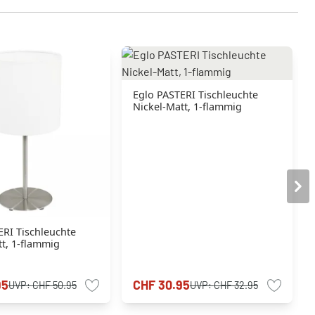
Eglo PASTERI Tischleuchte
Nickel-Matt, 1-flammig
ERI Tischleuchte
tt, 1-flammig
95
CHF 30.95
UVP:
CHF 50.95
UVP:
CHF 32.95