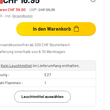
%
paren
CHF 39.00
UVP:
CHF 55.95
St., zzgl.
Versandkosten
In den Warenkorb
ersandkostenfrei ab 200 CHF Bestellwert
ieferung innerhalb von 6-10 Werktagen
Kein Leuchtmittel
im Lieferumfang enthalten.
sung :
E27
ahl Flammen :
1
Leuchtmittel auswählen