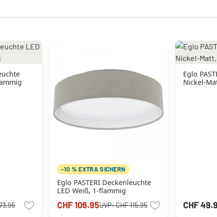
euchte
Eglo PAST
flammig
Nickel-Ma
-10 % EXTRA SICHERN
Eglo PASTERI Deckenleuchte
LED Weiß, 1-flammig
CHF 106.95
CHF 49.
73.95
UVP:
CHF 115.95