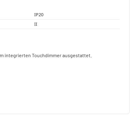
IP20
II
em integrierten Touchdimmer ausgestattet.