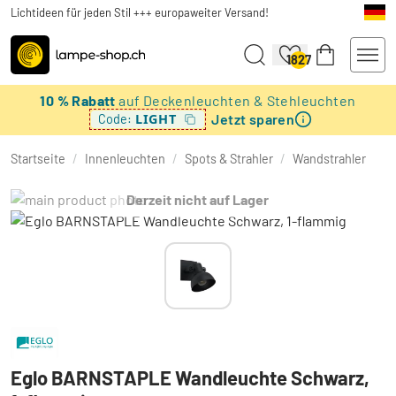
Lichtideen für jeden Stil +++ europaweiter Versand!
1827
10 % Rabatt
auf Deckenleuchten & Stehleuchten
Jetzt sparen
LIGHT
Code:
Startseite
/
Innenleuchten
/
Spots & Strahler
/
Wandstrahler
Derzeit nicht auf Lager
Eglo BARNSTAPLE Wandleuchte Schwarz,