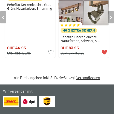
Pehefito Deckenleuchte Grau,
Grün, Naturfarben, 3-flammig
-10 % EXTRA SICHERN
Pehefito Deckenleuchte
Naturfarben, Schwarz, 5-
flammig
CHF 44.95
CHF 83.95
UVP:
CHF 120.95
UVP:
CHF 158.95
alle Preisangaben inkl. 8.1% MwSt. zzgl.
Versandkosten
Wir versenden mit