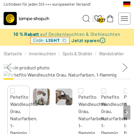
Lichtideen für jeden Stil +++ europaweiter Versand!
1827
10 % Rabatt
auf Deckenleuchten & Stehleuchten
Jetzt sparen
LIGHT
Code:
Startseite
/
Innenleuchten
/
Spots & Strahler
/
Wandstrahler