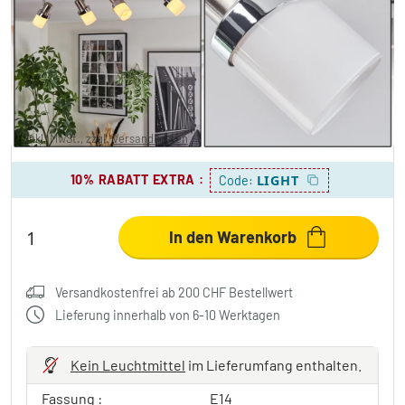
Davor Deckenleuchte Chrom, Nickel-Matt,
4-flammig
CHF 24.95
-70%
Sie sparen
CHF 59.00
UVP:
CHF 83.95
inkl. MwSt., zzgl.
Versandkosten
10% RABATT EXTRA
:
LIGHT
Code:
In den Warenkorb
Versandkostenfrei ab 200 CHF Bestellwert
Lieferung innerhalb von 6-10 Werktagen
Kein Leuchtmittel
im Lieferumfang enthalten.
Fassung :
E14