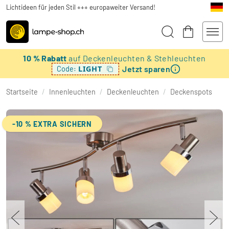
Lichtideen für jeden Stil +++ europaweiter Versand!
10 % Rabatt
auf Deckenleuchten & Stehleuchten
Jetzt sparen
LIGHT
Code:
Startseite
/
Innenleuchten
/
Deckenleuchten
/
Deckenspots
-10 % EXTRA SICHERN