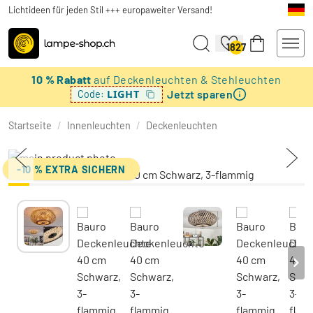
Lichtideen für jeden Stil +++ europaweiter Versand!
1827
10 % Rabatt
auf Deckenleuchten & Stehleuchten
Jetzt sparen
LIGHT
Code:
Startseite
/
Innenleuchten
/
Deckenleuchten
-10 % EXTRA SICHERN