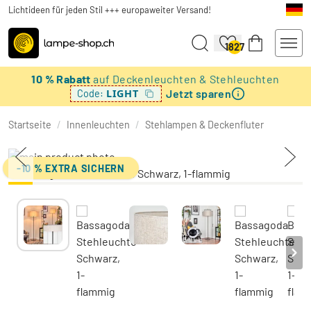
Lichtideen für jeden Stil +++ europaweiter Versand!
1827
10 % Rabatt
auf Deckenleuchten & Stehleuchten
Jetzt sparen
LIGHT
Code:
Startseite
/
Innenleuchten
/
Stehlampen & Deckenfluter
-10 % EXTRA SICHERN