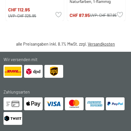
Naturfarben, 1-flammig
CHF 112.95
CHF 87.95
UVP:
CHF 167.95
UVP:
CHF 325.95
alle Preisangaben inkl. 8.1% MwSt. zzgl.
Versandkosten
Wir versenden mit
Zahlungsarten