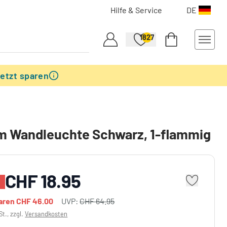
Hilfe & Service
DE
1827
etzt sparen
m Wandleuchte Schwarz, 1-flammig
CHF 18.95
%
paren
CHF 46.00
UVP:
CHF 64.95
St., zzgl.
Versandkosten