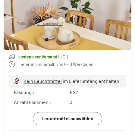
CHF 332.95
inkl. MwSt., zzgl.
Versandkosten
,
kostenloser Versand
in CH
In den Warenkorb
kostenloser Versand
in CH
Lieferung innerhalb von 6-10 Werktagen
Kein Leuchtmittel
im Lieferumfang enthalten.
Fassung :
E27
Anzahl Flammen :
3
Leuchtmittel auswählen