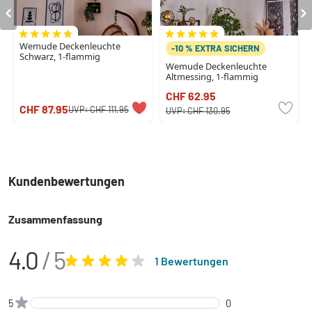
Wemude Deckenleuchte
-10 % EXTRA SICHERN
Schwarz, 1-flammig
Wemude Deckenleuchte
Altmessing, 1-flammig
CHF 62.95
CHF 87.95
UVP:
CHF 111.95
UVP:
CHF 130.95
Kundenbewertungen
Zusammenfassung
4.0
/ 5
1 Bewertungen
5
0