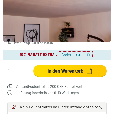
flammig
1 Bewertungen
CHF 62.95
-43%
Sie sparen
CHF 49.00
UVP:
CHF 111.95
inkl. MwSt., zzgl.
Versandkosten
10% RABATT EXTRA
:
LIGHT
Code:
In den Warenkorb
Versandkostenfrei ab 200 CHF Bestellwert
Lieferung innerhalb von 6-10 Werktagen
Kein Leuchtmittel
im Lieferumfang enthalten.