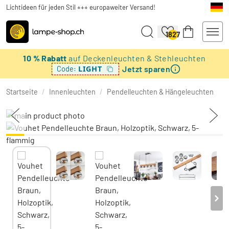
Lichtideen für jeden Stil +++ europaweiter Versand!
1827
10 % Rabatt
auf Deckenleuchten & Stehleuchten
Jetzt sparen
LIGHT
Code:
Startseite
/
Innenleuchten
/
Pendelleuchten & Hängeleuchten