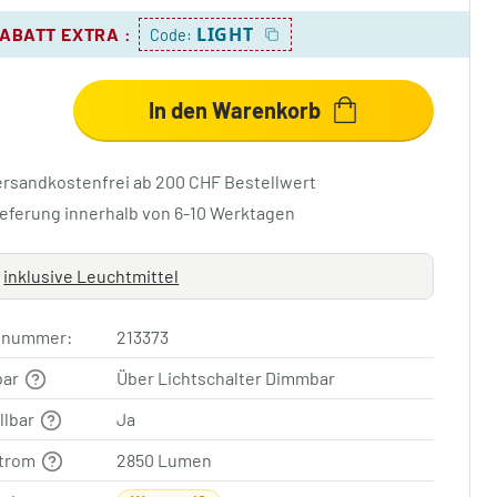
LIGHT
RABATT EXTRA
:
Code:
In den Warenkorb
ersandkostenfrei ab 200 CHF Bestellwert
ieferung innerhalb von 6-10 Werktagen
inklusive Leuchtmittel
elnummer:
213373
bar
Über Lichtschalter Dimmbar
llbar
Ja
strom
2850 Lumen