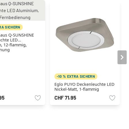
TRA SICHERN
haus Q-SUNSHINE
chte LED
, 12-flammig,
enung
-10 % EXTRA SICHERN
Eglo PUYO Deckenleuchte LED
Nickel-Matt, 1-flammig
95
CHF 71.95