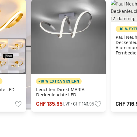
-10 % EX
Paul Neu
Deckenleu
Aluminium
Fernbedi
N
-10 % EXTRA SICHERN
hte LED
Leuchten Direkt MARIA
Deckenleuchte LED
Aluminium, 1-flammig
CHF 135.95
CHF 716.
UVP:
CHF 143.95