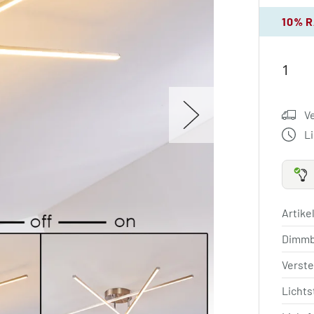
10% 
V
L
Artik
Dimm
Verste
Licht