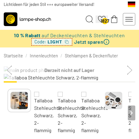
Lichtideen für jeden Stil +++ europaweiter Versand!
1827
10 % Rabatt
auf Deckenleuchten & Stehleuchten
Jetzt sparen
LIGHT
Code:
Startseite
/
Innenleuchten
/
Stehlampen & Deckenfluter
Derzeit nicht auf Lager