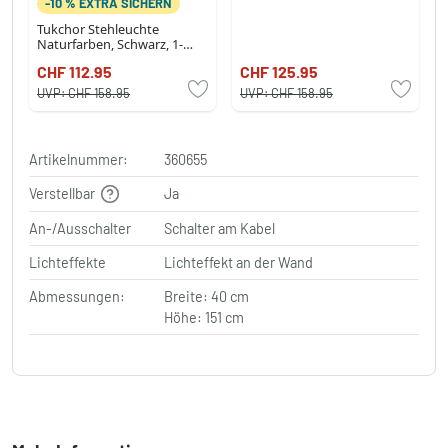
-10 % EXTRA SICHERN
Tukchor Stehleuchte
Naturfarben, Schwarz, 1-
flammig
CHF 112.95
CHF 125.95
UVP:
CHF 158.95
UVP:
CHF 158.95
Artikelnummer:
360655
Verstellbar
Ja
An-/Ausschalter
Schalter am Kabel
Lichteffekte
Lichteffekt an der Wand
Abmessungen:
Breite: 40 cm
Höhe: 151 cm