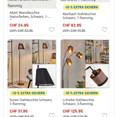
-10 % EXTRA SICHERN
Alsen Wandleuchte
Marbach Stehleuchte
Naturfarben, Schwarz, 1-
Schwarz, 1-flammig
flammig
CHF 24.95
CHF 62.95
UVP:
CHF 32.95
UVP:
CHF 111.95
-10 % EXTRA SICHERN
-10 % EXTRA SICHERN
Suren Stehleuchte Schwarz,
Lohobe Stehleuchte
1-flammig
Schwarz, 3-flammig
CHF 31.95
CHF 125.95
UVP:
CHF 158.95
UVP:
CHF 223.95