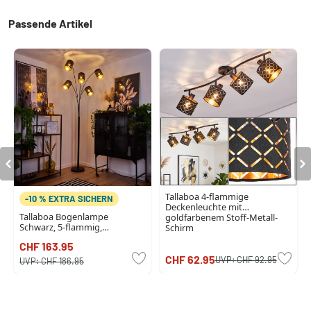
Passende Artikel
Tallaboa 4-flammige
-10 % EXTRA SICHERN
Deckenleuchte mit
Tallaboa Bogenlampe
goldfarbenem Stoff-Metall-
Schwarz, 5-flammig,
Schirm
Stoffschirm
CHF 163.95
CHF 62.95
UVP:
CHF 92.95
UVP:
CHF 186.95