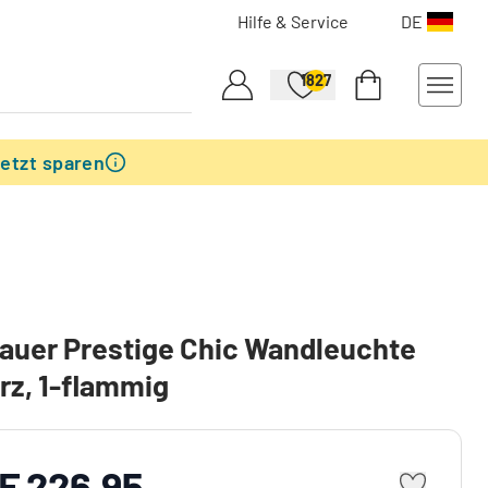
Hilfe & Service
DE
1827
etzt sparen
auer Prestige Chic Wandleuchte
z, 1-flammig
F 226.95