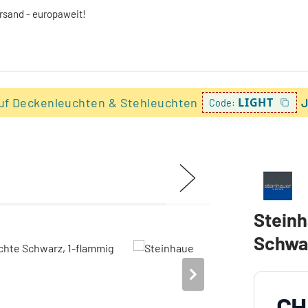
ersand - europaweit!
uf Deckenleuchten & Stehleuchten
LIGHT
J
Code:
Steinh
Schwar
CH