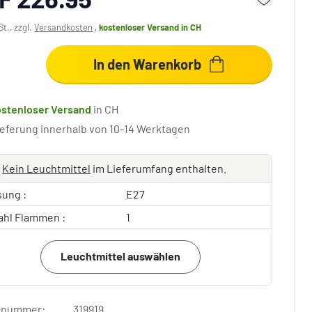
St., zzgl.
Versandkosten
,
kostenloser Versand
in CH
In den Warenkorb
ostenloser Versand
in CH
ieferung innerhalb von 10-14 Werktagen
Kein Leuchtmittel
im Lieferumfang enthalten.
sung :
E27
ahl Flammen :
1
Leuchtmittel auswählen
elnummer:
319919