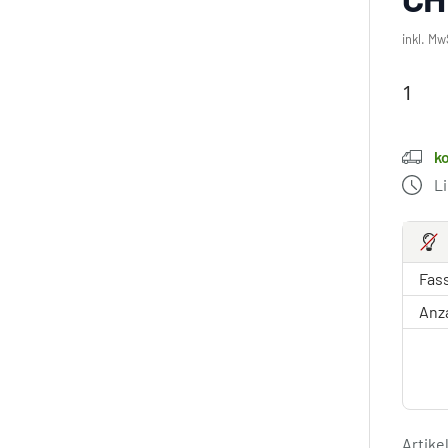
inkl. Mw
k
L
Fas
Anz
Artik